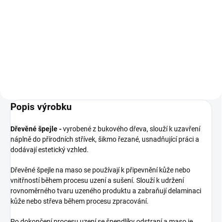
K zavaření a uzení - proteinový
K zavaření a uzení - proteinový
obal na klobásu se bude dobře
obal na klobásu se bude dobře
používat při přípravě pečených,
používat při přípravě pečených,
spařených a teplých, teplých i
spařených a teplých, teplých i
studených uzených domácích
studených uzených domácích
produktů. Na různé druhy...
produktů. Na různé druhy...
Popis výrobku
Dřevěné špejle -
vyrobené z bukového dřeva, slouží k uzavření
náplně do přírodních střívek, šikmo řezané, usnadňující práci a
dodávají estetický vzhled.
Dřevěné špejle na maso se používají k připevnění kůže nebo
vnitřností během procesu uzení a sušení. Slouží k udržení
rovnoměrného tvaru uzeného produktu a zabraňují delaminaci
kůže nebo střeva během procesu zpracování.
Po dokončení procesu uzení se špendlíky odstraní a maso je