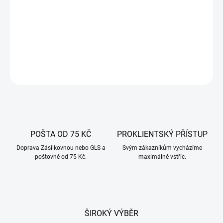
Dřevěné špejle -
vyrobené z bukového dřeva, slouží k uzavření
náplně do přírodních střívek, šikmo řezané, usnadňující práci a
dodávají estetický vzhled.
DETAILNÍ INFORMACE
ZEPTAT SE
POŠTA OD 75 KČ
PROKLIENTSKÝ PŘÍSTUP
Doprava Zásilkovnou nebo GLS a
Svým zákazníkům vycházíme
poštovné od 75 Kč.
maximálně vstříc.
ŠIROKÝ VÝBĚR