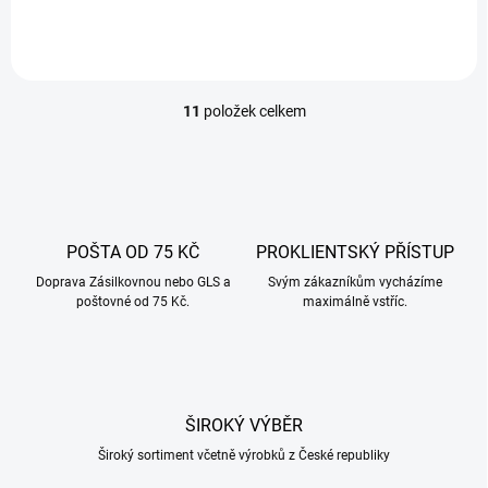
pro udírnu je vyrobena z
nerezového drátu a obsahuje
dvě příčky - jsou...
11
položek celkem
O
v
l
á
d
a
c
POŠTA OD 75 KČ
PROKLIENTSKÝ PŘÍSTUP
í
Doprava Zásilkovnou nebo GLS a
p
Svým zákazníkům vycházíme
poštovné od 75 Kč.
maximálně vstříc.
r
v
k
y
v
ý
ŠIROKÝ VÝBĚR
p
i
Široký sortiment včetně výrobků z České republiky
s