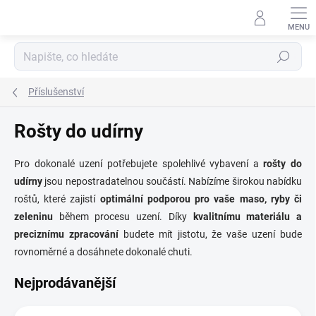
Přejít
na
obsah
Hledat
Příslušenství
Rošty do udírny
Pro dokonalé uzení potřebujete spolehlivé vybavení a
rošty do
udírny
jsou nepostradatelnou součástí. Nabízíme širokou nabídku
roštů, které zajistí
optimální podporou pro vaše maso, ryby či
zeleninu
během procesu uzení. Díky
kvalitnímu materiálu a
preciznímu zpracování
budete mít jistotu, že vaše uzení bude
rovnoměrné a dosáhnete dokonalé chuti.
Nejprodávanější