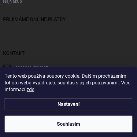
NajNakup
PŘIJÍMÁME ONLINE PLATBY
KONTAKT
obchod
@
ziner.cz
Tento web používá soubory cookie. Dalším procházením
728 355 665
tohoto webu vyjadřujete souhlas s jejich používáním.. Více
informací
zde
.
Nastavení
Copyright 2026
ZINER
. Všechna práva vyhrazena.
Souhlasím
Vytvořil Shoptet