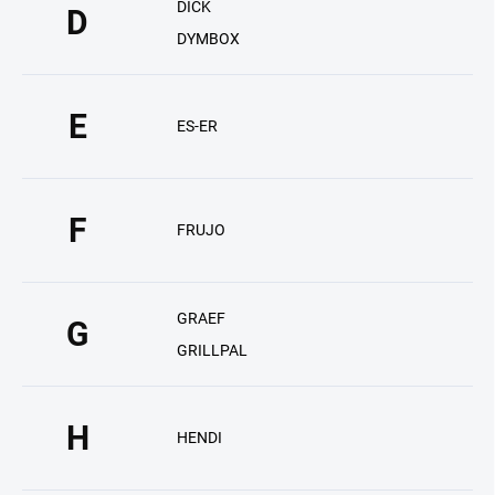
DICK
D
DYMBOX
E
ES-ER
F
FRUJO
GRAEF
G
GRILLPAL
H
HENDI