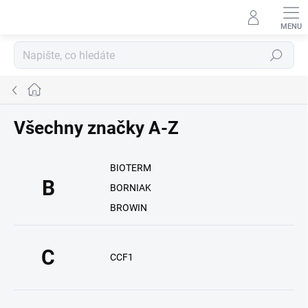
Přejít
na
obsah
Hledat
Domů
Všechny značky A-Z
BIOTERM
B
BORNIAK
BROWIN
C
CCF1