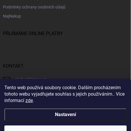
Podmínky ochrany osobních údajů
NajNakup
PŘIJÍMÁME ONLINE PLATBY
KONTAKT
obchod
@
ziner.cz
Tento web používá soubory cookie. Dalším procházením
728 355 665
tohoto webu vyjadřujete souhlas s jejich používáním.. Více
informací
zde
.
Nastavení