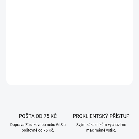
−
+
Přidat do košíku
Vepřové slepé střevo patří mezi nejoblíbenější přírodní střívka
určená k výrobě různých druhů drobů: pražených, spařených,
zráních, sušených, ale především na černý nákyp a tlačenku. Tyto
produkty mají svou specifickou přirozenou vůni a nepravidelný
tvar.
DETAILNÍ INFORMACE
ZEPTAT SE
POŠTA OD 75 KČ
PROKLIENTSKÝ PŘÍSTUP
Doprava Zásilkovnou nebo GLS a
Svým zákazníkům vycházíme
poštovné od 75 Kč.
maximálně vstříc.