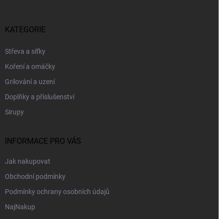
Z
á
p
KATEGORIE
a
t
Střeva a síťky
í
Koření a omáčky
Grilování a uzení
Doplňky a příslušenství
Sirupy
INFORMACE PRO VÁS
Jak nakupovat
Obchodní podmínky
Podmínky ochrany osobních údajů
NajNakup