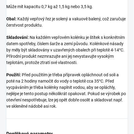
Může mít kapacitu 0,7 kg až 1,5 kg nebo 3,5 kg.
Obal:
Každý vepřový řez je solený a vakuově balený, což zaručuje
čerstvost produktu.
Skladování:
Na každém vepřovém kolénku je štítek s konkrétním
datem spotřeby, číslem šarže a zemí původu. Kolénkové násady
by měly být skladovány v uzavřených obalech při teplotě 4-14°C.
Přírodní produkt nezmrazujte ani jej nevystavujte vysokým
teplotám, protože ztratí své vlastnosti.
Použití:
Před použitím je třeba přípravek opláchnout od soli a
poté na 2 hodiny namočit do vody o teplotě cca 35°C. Před
vycpáváním je třeba kolénky naplnit vodou, aby se opláchly,
nejlépe je tento postup několikrát opakovat. Pokud se výrobek po
otevření nespotřebuje, lze jej opět dobře osolit a skladovat např.
ve skleněné nádobě asi rok.
Doplňkové parametry