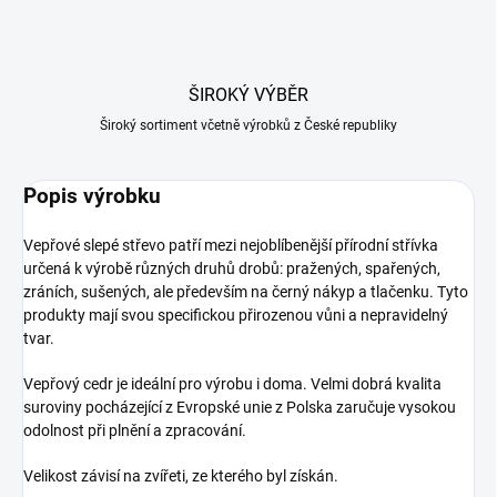
ŠIROKÝ VÝBĚR
Široký sortiment včetně výrobků z České republiky
Popis výrobku
Vepřové slepé střevo patří mezi nejoblíbenější přírodní střívka
určená k výrobě různých druhů drobů: pražených, spařených,
zráních, sušených, ale především na černý nákyp a tlačenku. Tyto
produkty mají svou specifickou přirozenou vůni a nepravidelný
tvar.
Vepřový cedr je ideální pro výrobu i doma. Velmi dobrá kvalita
suroviny pocházející z Evropské unie z Polska zaručuje vysokou
odolnost při plnění a zpracování.
Velikost závisí na zvířeti, ze kterého byl získán.