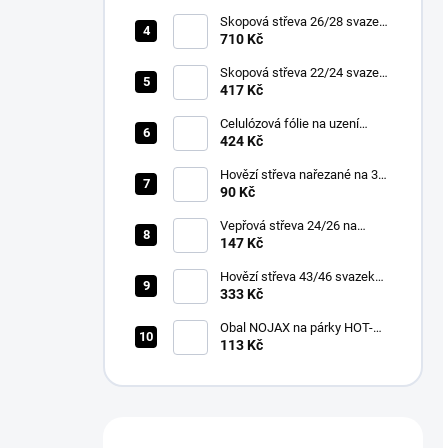
Skopová střeva 26/28 svazek
90m
710 Kč
Skopová střeva 22/24 svazek
90m
417 Kč
Celulózová fólie na uzení
48cm/50m bezbarvá
424 Kč
Hovězí střeva nařezané na 30
cm 45/50 3 ks v balení
90 Kč
Vepřová střeva 24/26 na
pásce 10m
147 Kč
Hovězí střeva 43/46 svazek
30m
333 Kč
Obal NOJAX na párky HOT-
DOG nebo klobásy pro
113 Kč
průmyslovou výrobu průměr
21mm délka 25,6m