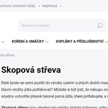
ochrany osobních údajů
NajNakup
Hledat
KOŘENÍ A OMÁČKY
DOPLŇKY A PŘÍSLUŠENSTVÍ
vá střeva
Skopová střeva
Rádi byste se sami pustili do výroby uzenin a jiných druhů ma
hlavní složky jídla potřebovat? Můžete si být jisti, že nákupu ov
snadno vytvoříte přesně takové porce jídla, které potřebujete, 
Skopová střeva
jsou vhodná pro výrobu klobás kabanos, výše u