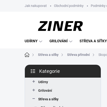
Přejít
Jak nakupovat
Obchodní podmínky
Podmínky 
na
obsah
UDÍRNY
GRILOVÁNÍ
STŘEVA A SÍŤKY
Domů
Střeva a síťky
Střeva přírodní
Skopo
P
Kategorie
o
Přeskočit
s
kategorie
t
Udírny
r
Grilování
a
n
Střeva a síťky
n