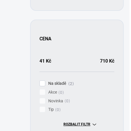
CENA
41
Kč
710
Kč
Na skladě
2
Akce
0
Novinka
0
Tip
0
ROZBALIT FILTR