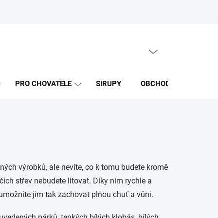
PRÁZDNÝ KOŠÍK
NÁKUPNÍ
KOŠÍK
PRO CHOVATELE
SIRUPY
OBCHODNÍ PODMÍNKY
sných výrobků, ale nevíte, co k tomu budete kromě
čích střev nebudete litovat. Díky nim rychle a
a umožníte jim tak zachovat plnou chuť a vůni.
vedených párků, tenkých bílých klobás, bílých