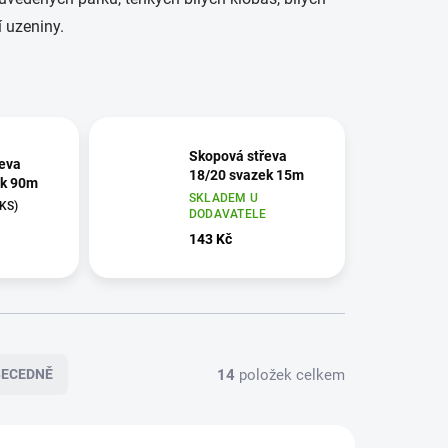
 uzeniny.
Skopová střeva
eva
18/20 svazek 15m
ek 90m
SKLADEM U
 KS)
DODAVATELE
143 Kč
14
položek celkem
BECEDNĚ