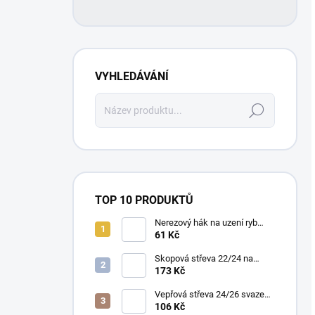
VYHLEDÁVÁNÍ
Hledat
TOP 10 PRODUKTŮ
Nerezový hák na uzení ryb
trojitý 1 ks
61 Kč
Skopová střeva 22/24 na
pásce 15m
173 Kč
Vepřová střeva 24/26 svazek
10m
106 Kč