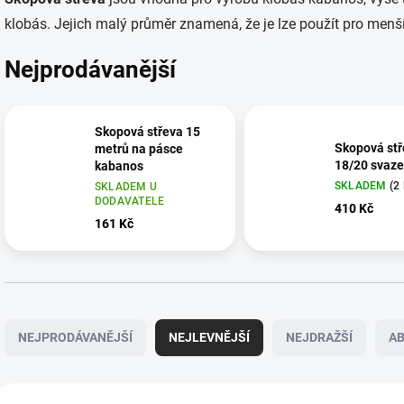
klobás. Jejich malý průměr znamená, že je lze použít pro menší
Nejprodávanější
Skopová střeva 15
Skopová stř
metrů na pásce
18/20 svaz
kabanos
SKLADEM
(2
SKLADEM U
DODAVATELE
410 Kč
161 Kč
Ř
a
NEJPRODÁVANĚJŠÍ
NEJLEVNĚJŠÍ
NEJDRAŽŠÍ
A
z
e
n
V