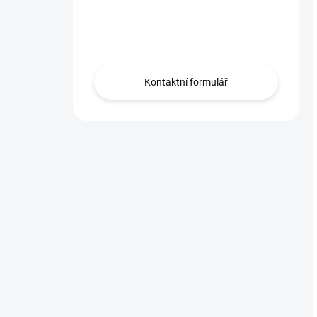
Máte otázku?
Obráťte se na nás.
Kontaktní formulář