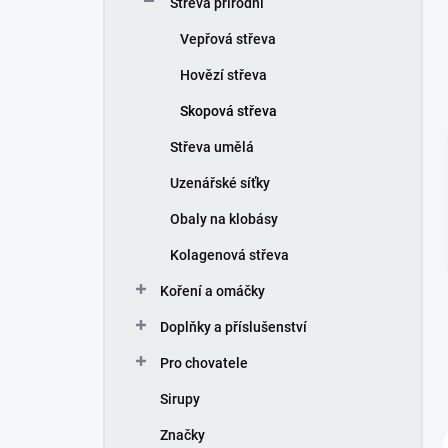
Střeva přírodní
í
p
Vepřová střeva
a
n
Hovězí střeva
e
Skopová střeva
l
Střeva umělá
Uzenářské síťky
Obaly na klobásy
Kolagenová střeva
Koření a omáčky
Doplňky a příslušenství
Pro chovatele
Sirupy
Značky