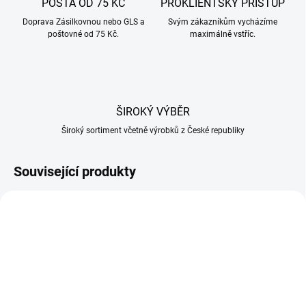
POŠTA OD 75 KČ
PROKLIENTSKÝ PŘÍSTUP
Doprava Zásilkovnou nebo GLS a
Svým zákazníkům vycházíme
poštovné od 75 Kč.
maximálně vstříc.
ŠIROKÝ VÝBĚR
Široký sortiment včetně výrobků z České republiky
Související produkty