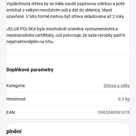
Vypláchnutá střeva by se měla osušit papírovou utěrkou a poté
smíchat s velkým množstvím soli a dát do sklenice, těsně
uzavřené. V této formě mohou být střeva skladována až 2 roky.
JELUX POLSKA byla mnohokrát oceněna vyznamenáními a
mezinárodními certifikáty, což potvrzuje, že naše výrobky patří k
nejatraktivnějším na trhu.
Doplňkové parametry
Kategorie
:
Střeva a síťky
Hmotnost
:
0.3 kg
EAN
:
5903240581078
plnění