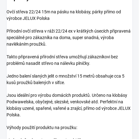
Ovčí střeva 22/24 15m na pásku na klobásy, párky přímo od
výrobce JELUX Polska
Přírodní ovčí střeva v ráži 22/24 ex v krátkých úsecích připravená
speciálně pro zákazníka na doma, super snadná, výroba
navlékáním proužků.
Takto připravená přírodní střeva umožňují zákazníkovi bez
problémů nasadit střevo na nálevku plničky.
Jedno balení slaných jelit o množství 15 metrů obsahuje cca 5
kusů proužků balených v síťce.
Jsou ideální pro výrobu domácích produktů. Určeno na klobásy
Podwawelska, obyčejné, slezské, venkovské atd. Perfektní na
klobásy uzené, spařené, vařené a zrající, přímo od výrobce JELUX
Polska.
Výhody použití produktu na proužku: