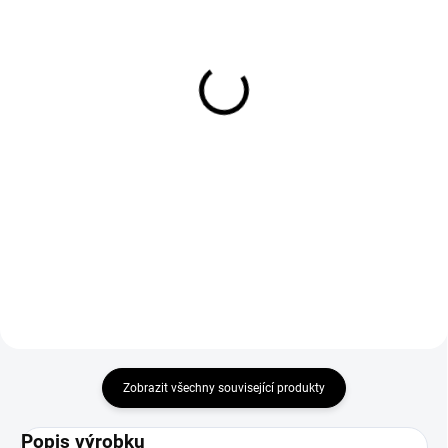
NA OBJEDNÁVKU
NA OBJEDNÁVKU
Ruční míchačka masa na
Plnička klobás profi line
nádivku 6,5 kg 10L
3L Hendi 282571
6 499 Kč
4 988 Kč
Do košíku
Do košíku
Zařízení pro malé provozy
Profesionální, vertikální plnička
masného průmyslu, do kuchyní,
klobás od Hendi o objemu 3l.
barů i pro agroturistiku. Mísí
Ideální pro výrobu vlastních
mleté ​​maso s dalšími přísadami,
produktů, velmi pohodlné a
jako je koření pro přidání nádivky
jednoduché použití. Vysoce
do uzenin.
kvalitní zařízení pro přípravu...
Zobrazit všechny související produkty
Popis výrobku