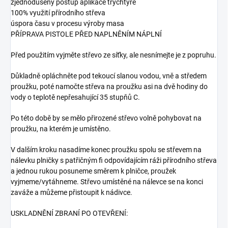
zjednodušený postup aplikace trychtýře
100% využití přírodního střeva
úspora času v procesu výroby masa
PŘÍPRAVA PISTOLE PŘED NAPLNĚNÍM NÁPLNÍ
Před použitím vyjměte střevo ze síťky, ale nesnímejte je z popruhu.
Důkladně opláchněte pod tekoucí slanou vodou, vně a středem
proužku, poté namočte střeva na proužku asi na dvě hodiny do
vody o teplotě nepřesahující 35 stupňů C.
Po této době by se mělo přirozené střevo volně pohybovat na
proužku, na kterém je umístěno.
V dalším kroku nasadíme konec proužku spolu se střevem na
nálevku plničky s patřičným fi odpovídajícím ráži přírodního střeva
a jednou rukou posuneme směrem k plničce, proužek
vyjmeme/vytáhneme. Střevo umístěné na nálevce se na konci
zaváže a můžeme přistoupit k nádivce.
USKLADNĚNÍ ZBRANÍ PO OTEVŘENÍ: