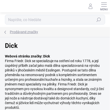
Přejít
na
obsah
Hledat
Prodávané značky
Dick
Webová stránka značky:
Dick
Firma Friedr. Dick se specializuje na ostření od roku 1778, a její
úspěšný příběh začal jako malá dílna specializovaná na výrobu
pilníků v jihočeském městě Esslingen. Postupně se tato dílna
přeměnila na renomovaný podnik s kompletním sortimentem
určeným pro profesionální kuchaře a řezníky, a stala se známým
jménem mezi specialisty na pilníky. Firma Friedr. Dick je
synonymem pro vysokou kvalitu a designové standardy, což ji činí
tradičním a důvěryhodným partnerem pro profesionály. Dnes se
její nože a nástroje dostávají také do domácích kuchyní, díky
čemuž si jižívíce lidí může vychutnat výhody těchto vynikajících
produktů.