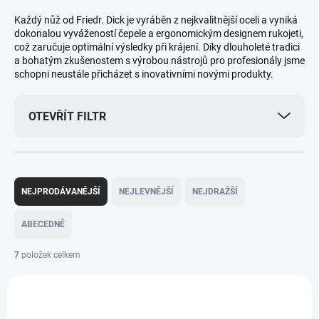
Každý nůž od Friedr. Dick je vyráběn z nejkvalitnější oceli a vyniká
dokonalou vyvážeností čepele a ergonomickým designem rukojeti,
což zaručuje optimální výsledky při krájení. Díky dlouholeté tradici
a bohatým zkušenostem s výrobou nástrojů pro profesionály jsme
schopni neustále přicházet s inovativními novými produkty.
OTEVŘÍT FILTR
Ř
a
NEJPRODÁVANĚJŠÍ
NEJLEVNĚJŠÍ
NEJDRAŽŠÍ
z
e
ABECEDNĚ
n
í
7
položek celkem
p
V
r
ý
o
p
d