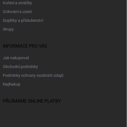
k
Koření a omáčky
y
v
Grilování a uzení
ý
Doplňky a příslušenství
p
i
Sirupy
s
u
INFORMACE PRO VÁS
Jak nakupovat
Obchodní podmínky
Podmínky ochrany osobních údajů
NajNakup
PŘIJÍMÁME ONLINE PLATBY