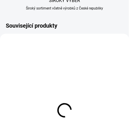
ŠIROKÝ VÝBĚR
Široký sortiment včetně výrobků z České republiky
Související produkty
NA OBJEDNÁVKU
NA OBJEDNÁVKU
Litinový hrnec s
Prkénko na krájení
pánvičkou 3,5 l
dřevěné 32,5x26,5x4,5
cm
1 736 Kč
867 Kč
Do košíku
Do košíku