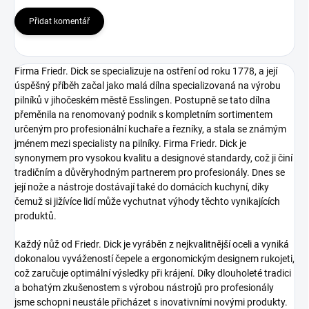
Přidat komentář
Firma Friedr. Dick se specializuje na ostření od roku 1778, a její
úspěšný příběh začal jako malá dílna specializovaná na výrobu
pilníků v jihočeském městě Esslingen. Postupně se tato dílna
přeměnila na renomovaný podnik s kompletním sortimentem
určeným pro profesionální kuchaře a řezníky, a stala se známým
jménem mezi specialisty na pilníky. Firma Friedr. Dick je
synonymem pro vysokou kvalitu a designové standardy, což ji činí
tradičním a důvěryhodným partnerem pro profesionály. Dnes se
její nože a nástroje dostávají také do domácích kuchyní, díky
čemuž si jižívíce lidí může vychutnat výhody těchto vynikajících
produktů.
Každý nůž od Friedr. Dick je vyráběn z nejkvalitnější oceli a vyniká
dokonalou vyvážeností čepele a ergonomickým designem rukojeti,
což zaručuje optimální výsledky při krájení. Díky dlouholeté tradici
a bohatým zkušenostem s výrobou nástrojů pro profesionály
jsme schopni neustále přicházet s inovativními novými produkty.