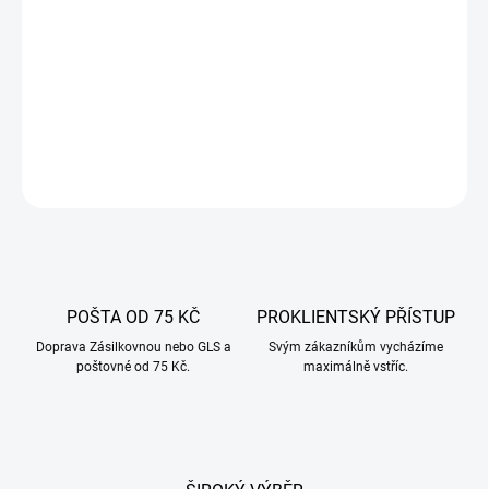
výrobcem nejkvalitnějších přístrojů a příslušenství používaných v
potravinářství a gastronomii.
DETAILNÍ INFORMACE
ZEPTAT SE
POŠTA OD 75 KČ
PROKLIENTSKÝ PŘÍSTUP
Doprava Zásilkovnou nebo GLS a
Svým zákazníkům vycházíme
poštovné od 75 Kč.
maximálně vstříc.