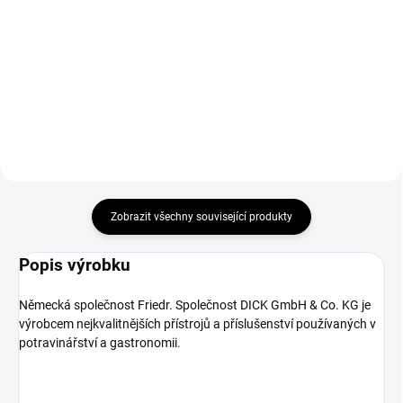
Litinový hrnec o objemu 3,5 l
vybavený uchy a poklicí je
Dřevěné prkénko se skvěle hodí
inovativní nápad pro použití
jak do profesionální kuchyně, tak
jedné nádoby ve dvou
i do domácnosti. Univerzální tvar
provedeních. Jako hrnec, ideální
a optimální velikost zajišťují
pro přípravu kastrolů, dušených...
snadné řezání různých druhů
výrobků. Extrémně...
Zobrazit všechny související produkty
Popis výrobku
Německá společnost Friedr. Společnost DICK GmbH & Co. KG je
výrobcem nejkvalitnějších přístrojů a příslušenství používaných v
potravinářství a gastronomii.