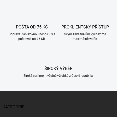
v
l
á
d
a
c
POŠTA OD 75 KČ
PROKLIENTSKÝ PŘÍSTUP
í
Doprava Zásilkovnou nebo GLS a
p
Svým zákazníkům vycházíme
poštovné od 75 Kč.
maximálně vstříc.
r
v
k
y
v
ý
ŠIROKÝ VÝBĚR
p
i
Široký sortiment včetně výrobků z České republiky
s
u
Z
á
p
KATEGORIE
a
t