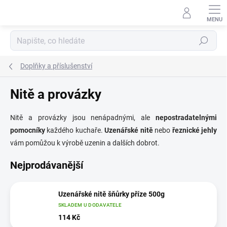
Přejít
na
obsah
Hledat
Doplňky a příslušenství
Nitě a provázky
Nitě a provázky jsou nenápadnými, ale
nepostradatelnými
pomocníky
každého kuchaře.
Uzenářské nitě
nebo
řeznické jehly
vám pomůžou k výrobě uzenin a dalších dobrot.
Nejprodávanější
Uzenářské nitě šňůrky příze 500g
SKLADEM U DODAVATELE
114 Kč