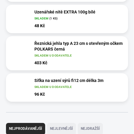
Uzenářské nitě EXTRA 100g bílé
SKLADEM
(1 KS)
48 Kč
Řeznická jehla typ A 23 cm s otevřeným očkem
POLKARS černá
SKLADEM U DODAVATELE
403 Kč
Síťka na uzení sýrů fi12 cm délka 3m
SKLADEM U DODAVATELE
96 Kč
Ř
a
NEJPRODÁVANĚJŠÍ
NEJLEVNĚJŠÍ
NEJDRAŽŠÍ