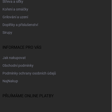
Střeva a síťky
í
Koření a omáčky
Grilování a uzení
Doplňky a příslušenství
Sirupy
INFORMACE PRO VÁS
Jak nakupovat
Obchodní podmínky
Podmínky ochrany osobních údajů
NajNakup
PŘIJÍMÁME ONLINE PLATBY