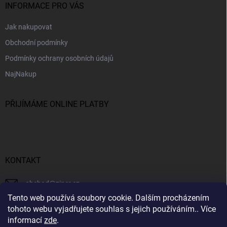
INFORMACE PRO VÁS
Jak nakupovat
Obchodní podmínky
Podmínky ochrany osobních údajů
NajNakup
PŘIJÍMÁME ONLINE PLATBY
KONTAKT
obchod
@
ziner.cz
Tento web používá soubory cookie. Dalším procházením
728 355 665
tohoto webu vyjadřujete souhlas s jejich používáním.. Více
informací
zde
.