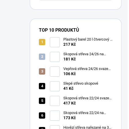
TOP 10 PRODUKTŮ
Plastový barel 20 l čtvercový s
víkem a madly – bílý
217 Kč
Skopová střeva 24/26 na
pásce 15m
181 Kč
Vepřová střeva 24/26 svazek
10m
106 Kč
Slepé střevo skopové
41 Kč
Skopová střeva 22/24 svazek
90m
417 Kč
Skopová střeva 22/24 na
pásce 15m
173 Kč
Hovězí střeva nařezané na 30