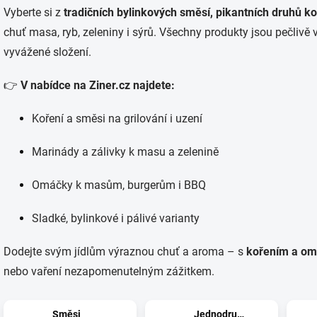
Vyberte si z
tradičních bylinkových směsí, pikantních druhů 
chuť masa, ryb, zeleniny i sýrů. Všechny produkty jsou pečlivě 
vyvážené složení.
👉
V nabídce na Ziner.cz najdete:
Koření a směsi na grilování i uzení
Marinády a zálivky k masu a zelenině
Omáčky k masům, burgerům i BBQ
Sladké, bylinkové i pálivé varianty
Dodejte svým jídlům výraznou chuť a aroma – s
kořením a om
nebo vaření nezapomenutelným zážitkem.
Směsi
Jednodruhové