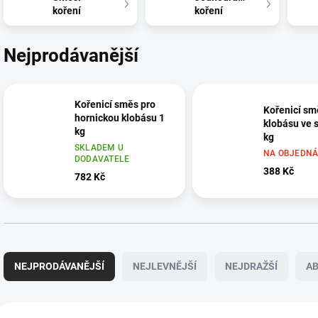
koření
koření
Nejprodávanější
Kořenicí směs pro
Kořenicí sm
hornickou klobásu 1
klobásu ve s
kg
kg
SKLADEM U
NA OBJEDN
DODAVATELE
388 Kč
782 Kč
Ř
a
NEJPRODÁVANĚJŠÍ
NEJLEVNĚJŠÍ
NEJDRAŽŠÍ
A
z
e
n
V