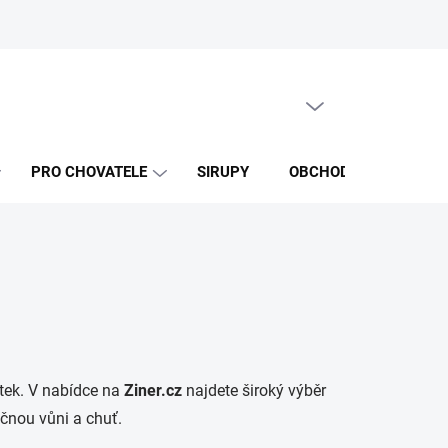
PRÁZDNÝ KOŠÍK
NÁKUPNÍ
KOŠÍK
PRO CHOVATELE
SIRUPY
OBCHODNÍ PODMÍNKY
itek. V nabídce na
Ziner.cz
najdete široký výběr
čnou vůni a chuť.