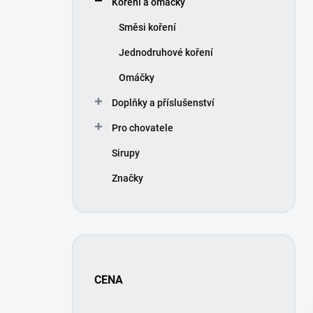
Koření a omáčky
í
p
Směsi koření
a
n
Jednodruhové koření
e
Omáčky
l
Doplňky a příslušenství
Pro chovatele
Sirupy
Značky
CENA