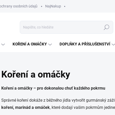
ochrany osobních údajů
NajNakup
Hledat
KOŘENÍ A OMÁČKY
DOPLŇKY A PŘÍSLUŠENSTVÍ
Koření a omáčky
Koření a omáčky – pro dokonalou chuť každého pokrmu
Správné koření dokáže z běžného jídla vytvořit gurmánský záž
koření, marinád a omáček
, které dodají vašim pokrmům jedine