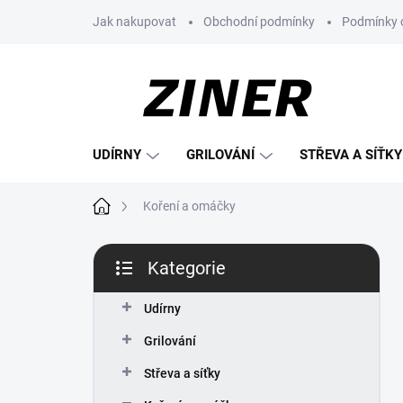
Přejít
Jak nakupovat
Obchodní podmínky
Podmínky 
na
obsah
UDÍRNY
GRILOVÁNÍ
STŘEVA A SÍŤKY
Domů
Koření a omáčky
P
Kategorie
o
Přeskočit
s
kategorie
t
Udírny
r
Grilování
a
n
Střeva a síťky
n