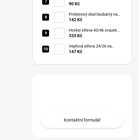
cm 45/50 3 ks v balení
90 Kč
Proteinový obal bezbarvý na
klobásy fi 65 mm 10m
142 Kč
Hovězí střeva 43/46 svazek
30m
333 Kč
Vepřová střeva 24/26 na
pásce 10m
147 Kč
Máte otázku?
Obráťte se na nás.
Kontaktní formulář