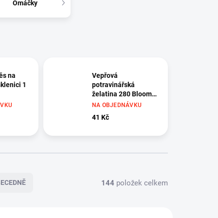
Omáčky
ěs na
Vepřová
klenici 1
potravinářská
želatina 280 Bloom
50 g
ÁVKU
NA OBJEDNÁVKU
41 Kč
144
položek celkem
BECEDNĚ