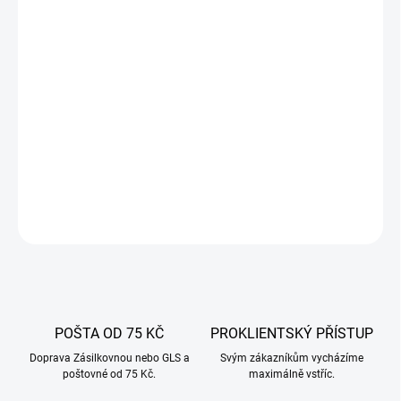
−
+
Přidat do košíku
Přírodní hovězí girlanda 43/46 střeva jsou ideální pro domácí
uzené, vařené, opařené a sušené produkty.
Hovězí střívka Wiankowe se nejčastěji používají na klobásu
Lisiecka, bramborovou klobásu, nákyp a játrovou klobásu.
DETAILNÍ INFORMACE
ZEPTAT SE
POŠTA OD 75 KČ
PROKLIENTSKÝ PŘÍSTUP
Doprava Zásilkovnou nebo GLS a
Svým zákazníkům vycházíme
poštovné od 75 Kč.
maximálně vstříc.