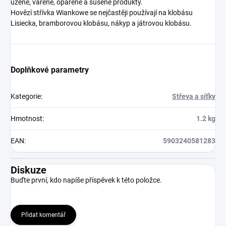
uzené, vařené, opařené a sušené produkty.
Hovězí střívka Wiankowe se nejčastěji používají na klobásu
Lisiecka, bramborovou klobásu, nákyp a játrovou klobásu.
Doplňkové parametry
Kategorie
:
Střeva a síťky
Hmotnost
:
1.2 kg
EAN
:
5903240581283
Diskuze
Buďte první, kdo napíše příspěvek k této položce.
Přidat komentář