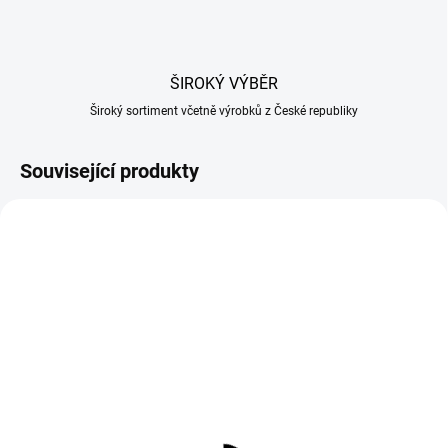
ŠIROKÝ VÝBĚR
Široký sortiment včetně výrobků z České republiky
Související produkty
NA OBJEDNÁVKU
SKLADEM U DODAVATELE
Paprika sladká mletá
Pepř bílý mletý 100g
200g ASTA 80
74 Kč