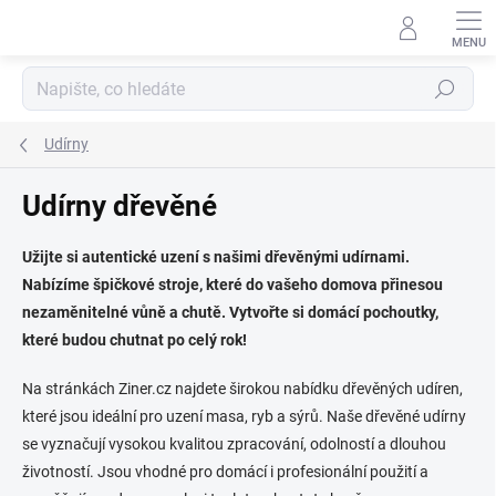
Přejít
na
obsah
Hledat
Udírny
Udírny dřevěné
Užijte si autentické uzení s našimi dřevěnými udírnami.
Nabízíme špičkové stroje, které do vašeho domova přinesou
nezaměnitelné vůně a chutě. Vytvořte si domácí pochoutky,
které budou chutnat po celý rok!
Na stránkách Ziner.cz najdete širokou nabídku dřevěných udíren,
které jsou ideální pro uzení masa, ryb a sýrů. Naše dřevěné udírny
se vyznačují vysokou kvalitou zpracování, odolností a dlouhou
životností. Jsou vhodné pro domácí i profesionální použití a