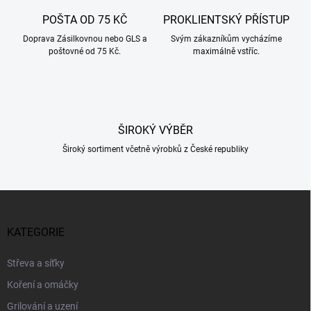
a
c
POŠTA OD 75 KČ
PROKLIENTSKÝ PŘÍSTUP
í
Doprava Zásilkovnou nebo GLS a
p
Svým zákazníkům vycházíme
poštovné od 75 Kč.
maximálně vstříc.
r
v
k
y
v
ý
ŠIROKÝ VÝBĚR
p
i
Široký sortiment včetně výrobků z České republiky
s
u
Z
á
p
KATEGORIE
a
t
Střeva a síťky
í
Koření a omáčky
Grilování a uzení