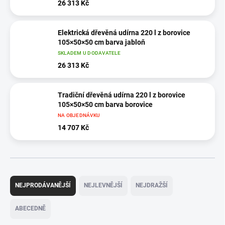
26 313 Kč
Elektrická dřevěná udírna 220 l z borovice
105×50×50 cm barva jabloň
SKLADEM U DODAVATELE
26 313 Kč
Tradiční dřevěná udírna 220 l z borovice
105×50×50 cm barva borovice
NA OBJEDNÁVKU
14 707 Kč
Ř
a
NEJPRODÁVANĚJŠÍ
NEJLEVNĚJŠÍ
NEJDRAŽŠÍ
z
e
ABECEDNĚ
n