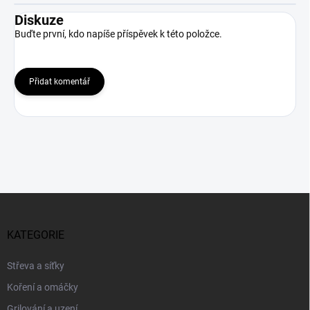
Diskuze
Buďte první, kdo napíše příspěvek k této položce.
Přidat komentář
Z
á
p
KATEGORIE
a
t
Střeva a síťky
í
Koření a omáčky
Grilování a uzení