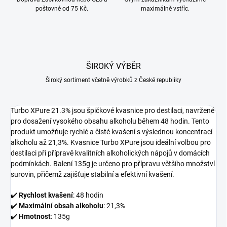
poštovné od 75 Kč.
maximálně vstříc.
ŠIROKÝ VÝBĚR
Široký sortiment včetně výrobků z České republiky
Turbo XPure 21.3% jsou špičkové kvasnice pro destilaci, navržené
pro dosažení vysokého obsahu alkoholu během 48 hodin. Tento
produkt umožňuje rychlé a čisté kvašení s výslednou koncentrací
alkoholu až 21,3%. Kvasnice Turbo XPure jsou ideální volbou pro
destilaci při přípravě kvalitních alkoholických nápojů v domácích
podmínkách. Balení 135g je určeno pro přípravu většího množství
surovin, přičemž zajišťuje stabilní a efektivní kvašení.
✔️
Rychlost kvašení
: 48 hodin
✔️
Maximální obsah alkoholu
: 21,3%
✔️
Hmotnost
: 135g