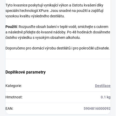
Tyto kvasnice poskytují vynikající výkon a čistotu kvašení díky
speciální technologii XPure. Jsou snadné na použití a zajišťují
vysokou kvalitu výsledného destilátu.
Použití
: Rozpusťte obsah balení v teplé vodě, smíchejte s cukrem
a následně přidejte do kvasné nádoby. Po 48 hodinách dosáhnete
čistého výsledku s vysokým obsahem alkoholu.
Doporučeno pro domácí výrobu destilátů i pro pokročilé uživatele.
Doplňkové parametry
Kategorie
:
Destilace
Hmotnost
:
0.1 kg
EAN
:
5904816000092