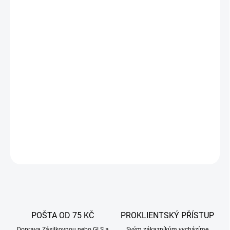
DORUČIT DO:
11.8.2026
−
+
Přidat do košíku
Turbo kvasnice XPure 21.3% umožňují rychlé a efektivní kvašení s
vysokým obsahem alkoholu až 21,3%. Kvalitní volba pro destilační
účely, zajišťující čistotu a výkon během 48 hodin. Ideální pro
domácí výrobu destilátů.
DETAILNÍ INFORMACE
ZEPTAT SE
POŠTA OD 75 KČ
PROKLIENTSKÝ PŘÍSTUP
Doprava Zásilkovnou nebo GLS a
Svým zákazníkům vycházíme