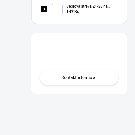
Vepřová střeva 24/26 na
pásce 10m
147 Kč
Máte otázku?
Obráťte se na nás.
Kontaktní formulář