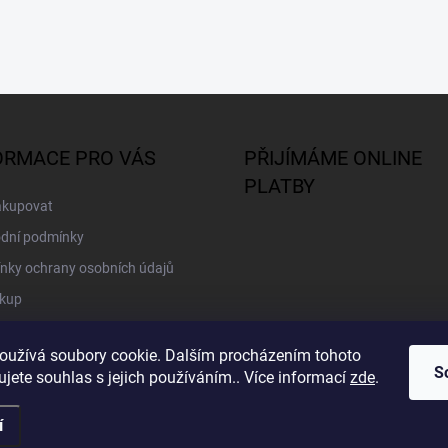
ORMACE PRO VÁS
PŘIJÍMÁME ONLINE
PLATBY
akupovat
dní podmínky
nky ochrany osobních údajů
kup
oužívá soubory cookie. Dalším procházením tohoto
S
jete souhlas s jejich používáním.. Více informací
zde
.
í