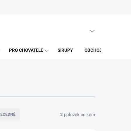
PRÁZDNÝ KOŠÍK
NÁKUPNÍ
KOŠÍK
PRO CHOVATELE
SIRUPY
OBCHODNÍ PODMÍNKY
2
položek celkem
BECEDNĚ