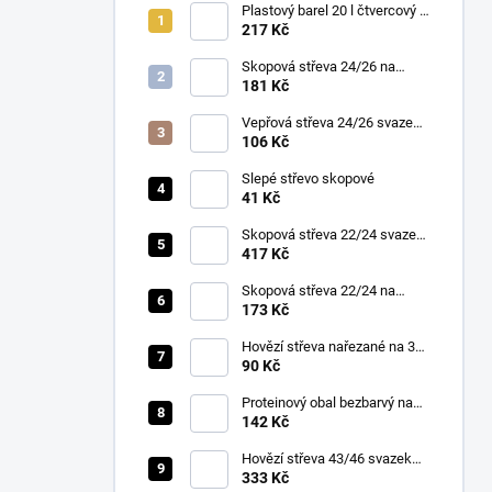
Plastový barel 20 l čtvercový s
víkem a madly – bílý
217 Kč
Skopová střeva 24/26 na
pásce 15m
181 Kč
Vepřová střeva 24/26 svazek
10m
106 Kč
Slepé střevo skopové
41 Kč
Skopová střeva 22/24 svazek
90m
417 Kč
Skopová střeva 22/24 na
pásce 15m
173 Kč
Hovězí střeva nařezané na 30
cm 45/50 3 ks v balení
90 Kč
Proteinový obal bezbarvý na
klobásy fi 65 mm 10m
142 Kč
Hovězí střeva 43/46 svazek
30m
333 Kč