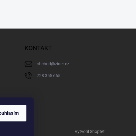
KONTAKT
obchod
@
ziner.cz
728 355 665
ouhlasím
Vytvořil Shoptet