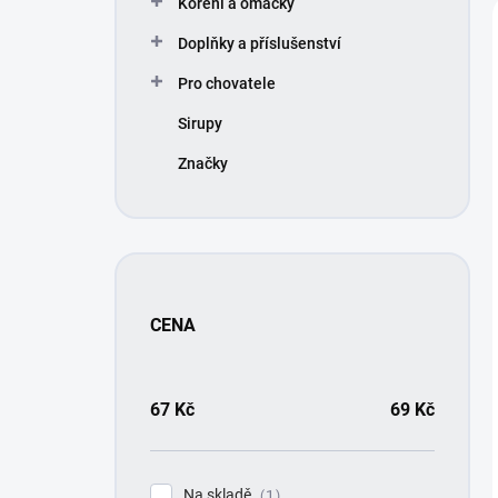
Koření a omáčky
í
p
Doplňky a příslušenství
a
n
Pro chovatele
e
Sirupy
l
Značky
CENA
67
Kč
69
Kč
Na skladě
1