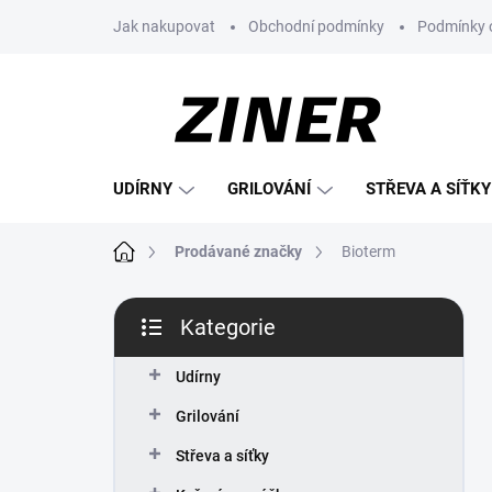
Přejít
Jak nakupovat
Obchodní podmínky
Podmínky 
na
obsah
UDÍRNY
GRILOVÁNÍ
STŘEVA A SÍŤKY
Domů
Prodávané značky
Bioterm
P
Kategorie
o
Přeskočit
s
kategorie
t
Udírny
r
Grilování
a
n
Střeva a síťky
n