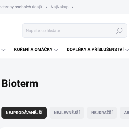
ochrany osobních údajů
NajNakup
Hledat
KOŘENÍ A OMÁČKY
DOPLŇKY A PŘÍSLUŠENSTVÍ
Bioterm
Ř
a
NEJPRODÁVANĚJŠÍ
NEJLEVNĚJŠÍ
NEJDRAŽŠÍ
A
z
e