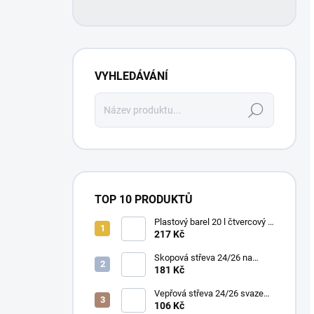
VYHLEDÁVÁNÍ
Hledat
TOP 10 PRODUKTŮ
Plastový barel 20 l čtvercový s
víkem a madly – bílý
217 Kč
Skopová střeva 24/26 na
pásce 15m
181 Kč
Vepřová střeva 24/26 svazek
10m
106 Kč