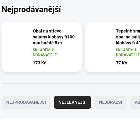
Nejprodávanější
Obal na střevo
Tepelně smr
salámy klobásy fi100
obal na sal
mm hnědé 5 m
klobásy fi 
délka 10m 
SKLADEM U
SKLADEM U
DODAVATELE
DODAVATEL
173 Kč
77 Kč
Ř
a
NEJPRODÁVANĚJŠÍ
NEJLEVNĚJŠÍ
NEJDRAŽŠÍ
A
z
e
n
V
í
ý
85330719
8
p
p