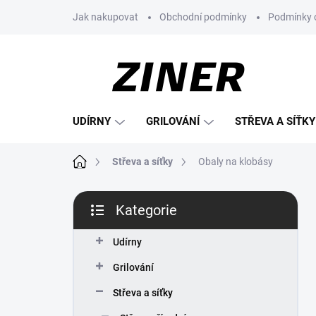
Přejít
Jak nakupovat
Obchodní podmínky
Podmínky 
na
obsah
UDÍRNY
GRILOVÁNÍ
STŘEVA A SÍŤKY
Domů
Střeva a síťky
Obaly na klobásy
P
Kategorie
o
Přeskočit
s
kategorie
t
Udírny
r
Grilování
a
n
Střeva a síťky
n