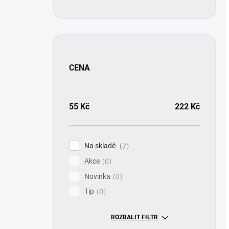
CENA
55
Kč
222
Kč
Na skladě
7
Akce
0
Novinka
0
Tip
0
ROZBALIT FILTR