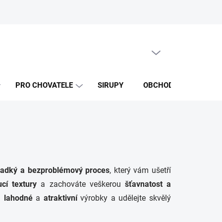
PRÁZDNÝ KOŠÍK
NÁKUPNÍ
KOŠÍK
PRO CHOVATELE
SIRUPY
OBCHODNÍ PODMÍNKY
ladký a bezproblémový proces
, který vám ušetří
cí textury
a zachováte veškerou
šťavnatost a
a
lahodné
a
atraktivní
výrobky a udělejte skvělý