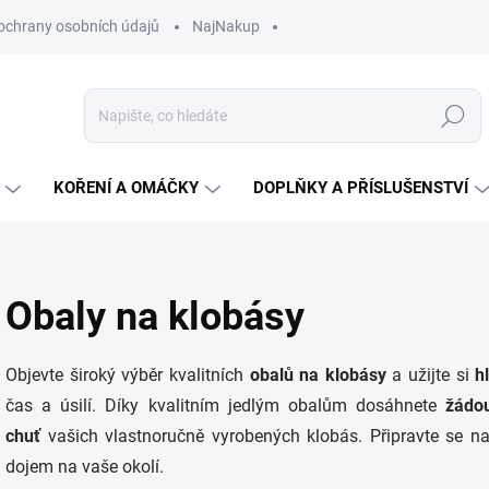
ochrany osobních údajů
NajNakup
Hledat
KOŘENÍ A OMÁČKY
DOPLŇKY A PŘÍSLUŠENSTVÍ
Obaly na klobásy
Objevte široký výběr kvalitních
obalů na klobásy
a užijte si
h
čas a úsilí. Díky kvalitním jedlým obalům dosáhnete
žádou
chuť
vašich vlastnoručně vyrobených klobás. Připravte se n
dojem na vaše okolí.