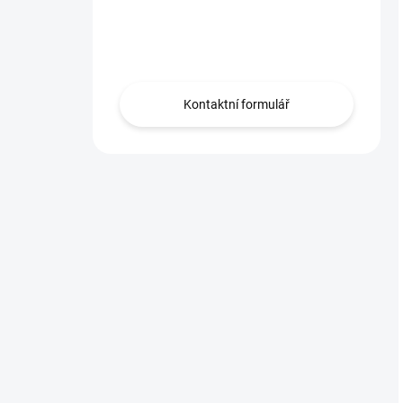
Máte otázku?
Obráťte se na nás.
Kontaktní formulář