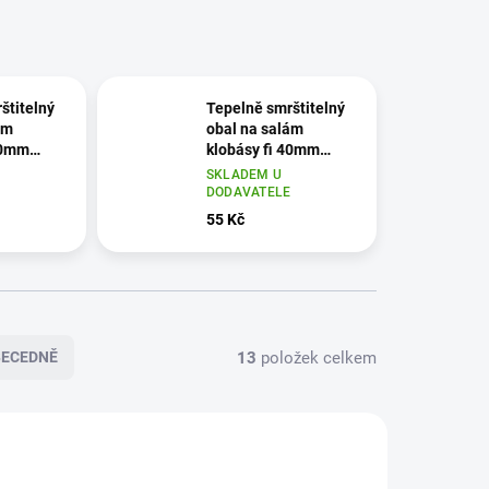
štitelný
Tepelně smrštitelný
ám
obal na salám
40mm
klobásy fi 40mm
bezbarvý
délka 5m bezbarvý
SKLADEM U
E
DODAVATELE
55 Kč
13
položek celkem
BECEDNĚ
5330716
70783152