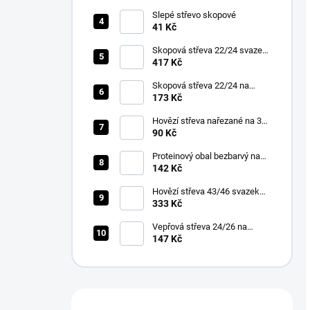
Slepé střevo skopové
41 Kč
Skopová střeva 22/24 svazek
90m
417 Kč
Skopová střeva 22/24 na
pásce 15m
173 Kč
Hovězí střeva nařezané na 30
cm 45/50 3 ks v balení
90 Kč
Proteinový obal bezbarvý na
klobásy fi 65 mm 10m
142 Kč
Hovězí střeva 43/46 svazek
30m
333 Kč
Vepřová střeva 24/26 na
pásce 10m
147 Kč