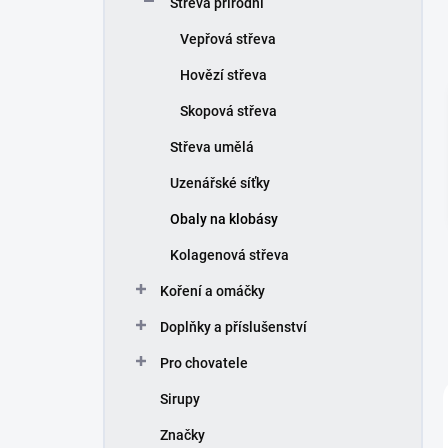
Střeva přírodní
í
p
Vepřová střeva
a
n
Hovězí střeva
e
Skopová střeva
l
Střeva umělá
Uzenářské síťky
Obaly na klobásy
Kolagenová střeva
Koření a omáčky
Doplňky a příslušenství
Pro chovatele
Sirupy
Značky