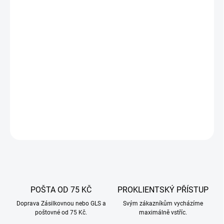
17.8.2026
−
+
Přidat do košíku
Proteinový obal na klobásu se bude dobře hodit při přípravě
dušených i uzených teplých, teplých i studených domácích
produktů.
DETAILNÍ INFORMACE
ZEPTAT SE
POŠTA OD 75 KČ
PROKLIENTSKÝ PŘÍSTUP
Doprava Zásilkovnou nebo GLS a
Svým zákazníkům vycházíme
poštovné od 75 Kč.
maximálně vstříc.