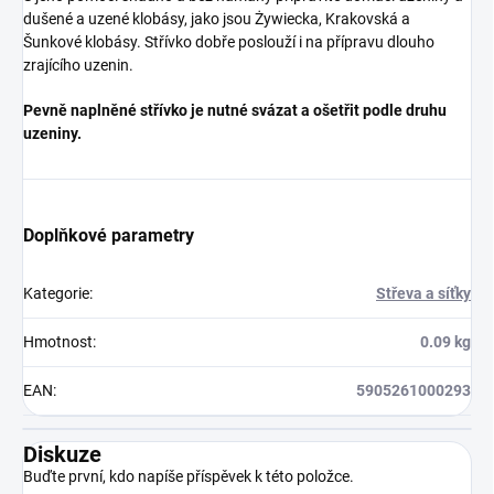
dušené a uzené klobásy, jako jsou Żywiecka, Krakovská a
Šunkové klobásy. Střívko dobře poslouží i na přípravu dlouho
zrajícího uzenin.
Pevně ​​naplněné střívko je nutné svázat a ošetřit podle druhu
uzeniny.
Doplňkové parametry
Kategorie
:
Střeva a síťky
Hmotnost
:
0.09 kg
EAN
:
5905261000293
Diskuze
Buďte první, kdo napíše příspěvek k této položce.