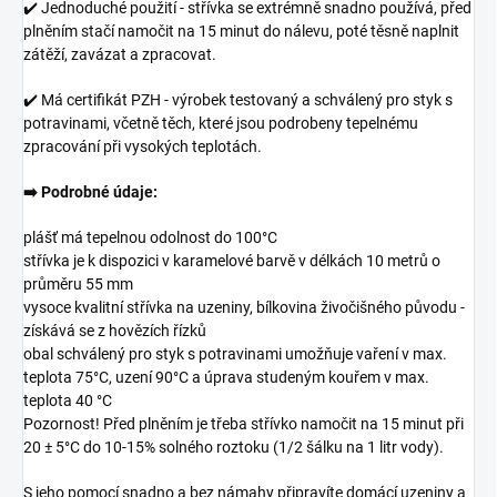
✔️ Jednoduché použití - střívka se extrémně snadno používá, před
plněním stačí namočit na 15 minut do nálevu, poté těsně naplnit
zátěží, zavázat a zpracovat.
✔️ Má certifikát PZH - výrobek testovaný a schválený pro styk s
potravinami, včetně těch, které jsou podrobeny tepelnému
zpracování při vysokých teplotách.
➡️ Podrobné údaje:
plášť má tepelnou odolnost do 100°C
střívka je k dispozici v karamelové barvě v délkách 10 metrů o
průměru 55 mm
vysoce kvalitní střívka na uzeniny, bílkovina živočišného původu -
získává se z hovězích řízků
obal schválený pro styk s potravinami umožňuje vaření v max.
teplota 75°C, uzení 90°C a úprava studeným kouřem v max.
teplota 40 °C
Pozornost! Před plněním je třeba střívko namočit na 15 minut při
20 ± 5°C do 10-15% solného roztoku (1/2 šálku na 1 litr vody).
S jeho pomocí snadno a bez námahy připravíte domácí uzeniny a