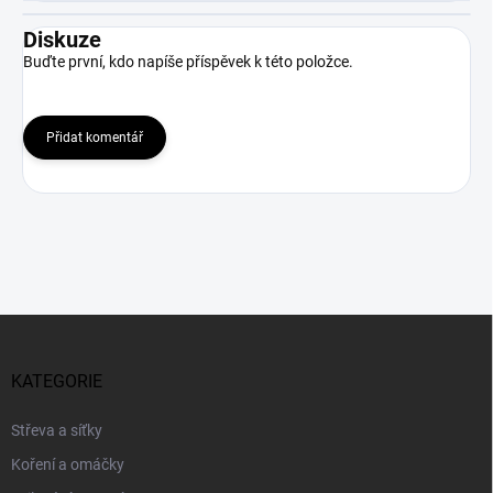
Diskuze
Buďte první, kdo napíše příspěvek k této položce.
Přidat komentář
Z
á
p
KATEGORIE
a
t
Střeva a síťky
í
Koření a omáčky