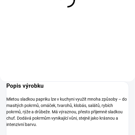
Měrná
Měrná
11,10 Kč / 1 m
4,63 Kč / 1 m
cena:
cena:
Do košíku
Do košíku
Přírodní hovězí girlanda 43/46
Ovčí střeva se vyznačují vysokou
střeva jsou ideální pro domácí
pružností, díky níž se uzeniny
uzené, vařené, opařené a sušené
snadno tvoří. Jejich vysoká
produkty.Hovězí střívka
pevnost znamená, že nepraskají
Wiankowe se nejčastěji používají
při tepelném zpracování (uzení,
na klobásu Lisiecka,...
vaření v páře), což...
Popis výrobku
Mletou sladkou papriku lze v kuchyni využít mnoha způsoby – do
masitých pokrmů, omáček, tvarohů, klobás, salátů, rybích
pokrmů, rýže a drůbeže. Má výraznou, přesto příjemně sladkou
chuť. Dodává pokrmům vynikající vůni, stejně jako krásnou a
intenzivní barvu.