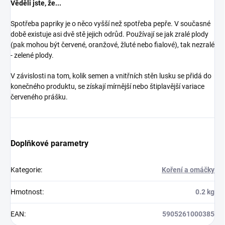
Věděli jste, že...
Spotřeba papriky je o něco vyšší než spotřeba pepře. V současné
době existuje asi dvě stě jejich odrůd. Používají se jak zralé plody
(pak mohou být červené, oranžové, žluté nebo fialové), tak nezralé
- zelené plody.
V závislosti na tom, kolik semen a vnitřních stěn lusku se přidá do
konečného produktu, se získají mírnější nebo štiplavější variace
červeného prášku.
Doplňkové parametry
Kategorie
:
Koření a omáčky
Hmotnost
:
0.2 kg
EAN
:
5905261000385