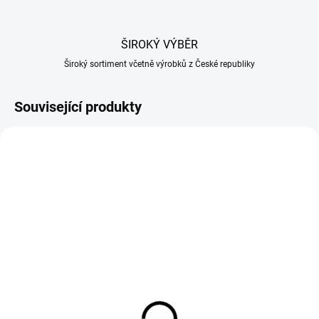
ŠIROKÝ VÝBĚR
Široký sortiment včetně výrobků z České republiky
Související produkty
SKLADEM U DODAVATELE
SKLADEM U DODAVATELE
Hovězí střeva 43/46
Skopová střeva 22/24
svazek 30m
svazek 90m
333 Kč
417 Kč