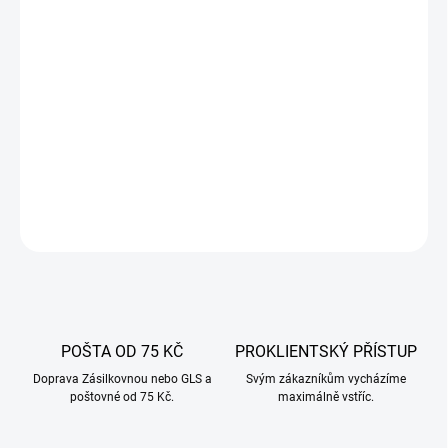
Mletou sladkou papriku lze v kuchyni využít mnoha způsoby – do
masitých pokrmů, omáček, tvarohů, klobás, salátů, rybích pokrmů,
rýže a drůbeže. Má výraznou, přesto příjemně sladkou chuť.
Dodává pokrmům vynikající vůni, stejně jako krásnou a intenzivní
barvu.
DETAILNÍ INFORMACE
ZEPTAT SE
POŠTA OD 75 KČ
PROKLIENTSKÝ PŘÍSTUP
Doprava Zásilkovnou nebo GLS a
Svým zákazníkům vycházíme
poštovné od 75 Kč.
maximálně vstříc.