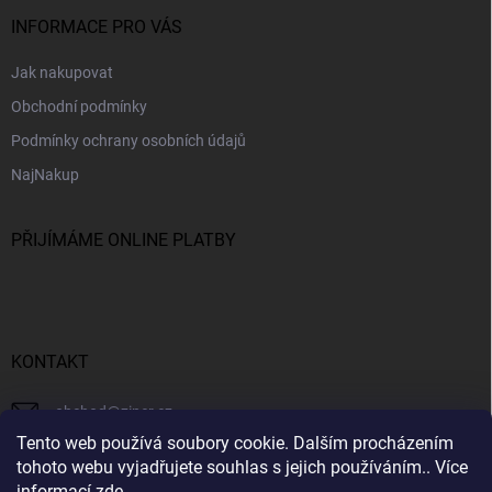
INFORMACE PRO VÁS
Jak nakupovat
Obchodní podmínky
Podmínky ochrany osobních údajů
NajNakup
PŘIJÍMÁME ONLINE PLATBY
KONTAKT
obchod
@
ziner.cz
Tento web používá soubory cookie. Dalším procházením
728 355 665
tohoto webu vyjadřujete souhlas s jejich používáním.. Více
informací
zde
.