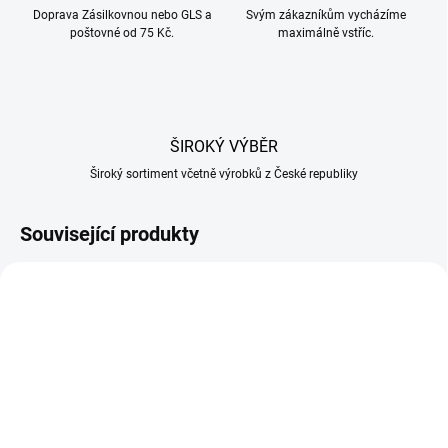
Doprava Zásilkovnou nebo GLS a
Svým zákazníkům vycházíme
poštovné od 75 Kč.
maximálně vstříc.
ŠIROKÝ VÝBĚR
Široký sortiment včetně výrobků z České republiky
Související produkty
NA OBJEDNÁVKU
NA OBJEDNÁVKU