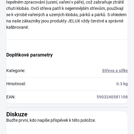
tepelném zpracování (uzení, vaření v páře), což zabraňuje ztrátě
chuti klobás. Ovčí střeva patří k nejjemnějším střevům, používají
se k výrobě vařených a uzených klobás, párků a párků. S ohledem
na naše zákazníky jsou produkty JELUX vždy čerstvé a správně
kalibrované.
Doplňkové parametry
Kategorie
:
Střeva a síťky
Hmotnost
:
0.3 kg
EAN
:
5903240581108
Diskuze
Buďte první, kdo napíše příspěvek k této položce.