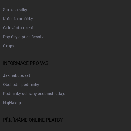
a
t
Střeva a síťky
í
Koření a omáčky
Grilování a uzení
Doplňky a příslušenství
Sirupy
INFORMACE PRO VÁS
Jak nakupovat
Obchodní podmínky
Podmínky ochrany osobních údajů
NajNakup
PŘIJÍMÁME ONLINE PLATBY