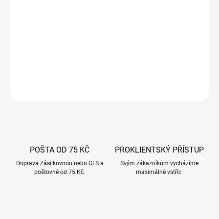
DORUČIT DO:
11.8.2026
−
+
Přidat do košíku
DETAILNÍ INFORMACE
ZEPTAT SE
POŠTA OD 75 KČ
PROKLIENTSKÝ PŘÍSTUP
Doprava Zásilkovnou nebo GLS a
Svým zákazníkům vycházíme
poštovné od 75 Kč.
maximálně vstříc.