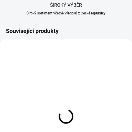
ŠIROKÝ VÝBĚR
Široký sortiment včetně výrobků z České republiky
Související produkty
SKLADEM
SKLADEM
(20 KS)
(1 KS)
Stroj na zavírání konzerv
Stroj na zavírání konzerv
ruční
V1 elektrický
6 677 Kč
10 333 Kč
Do košíku
Do košíku