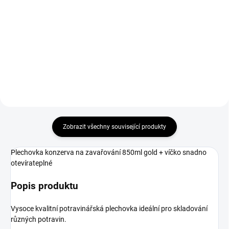
Ruční zavírač konzerv je stroj
Stroj na zavírání konzerv V1
určený pro všechny, kteří hledají
elektrický zajišťuje rychlé a
šikovný a efektivní způsob, jak
efektivní konzervování masa, ryb,
uchovat jídlo po dlouhou dobu.
ovoce či zeleniny. Robustní
konstrukce a výkon 500 W
umožňují uzavřít až 200
konzerv...
Zobrazit všechny související produkty
Plechovka konzerva na zavařování 850ml gold + víčko snadno
otevírateplné
Popis produktu
Vysoce kvalitní potravinářská plechovka ideální pro skladování
různých potravin.