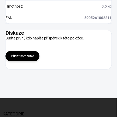
Hmotnost
:
0.5 kg
EAN
:
5905261002211
Diskuze
Buďte první, kdo napíše příspěvek k této položce.
Přidat komentář
Z
á
p
KATEGORIE