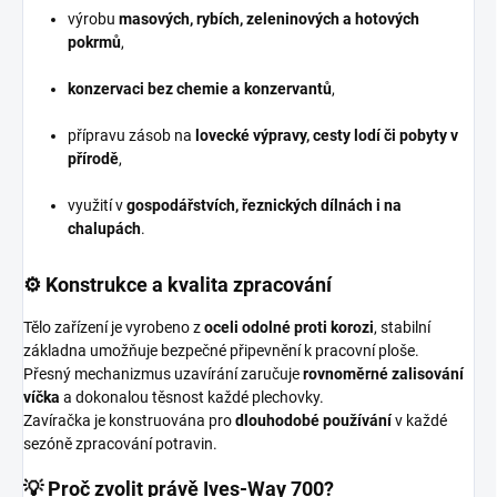
výrobu
masových, rybích, zeleninových a hotových
pokrmů
,
konzervaci bez chemie a konzervantů
,
přípravu zásob na
lovecké výpravy, cesty lodí či pobyty v
přírodě
,
využití v
gospodářstvích, řeznických dílnách i na
chalupách
.
⚙️ Konstrukce a kvalita zpracování
Tělo zařízení je vyrobeno z
oceli odolné proti korozi
, stabilní
základna umožňuje bezpečné připevnění k pracovní ploše.
Přesný mechanizmus uzavírání zaručuje
rovnoměrné zalisování
víčka
a dokonalou těsnost každé plechovky.
Zavíračka je konstruována pro
dlouhodobé používání
v každé
sezóně zpracování potravin.
💡 Proč zvolit právě Ives-Way 700?