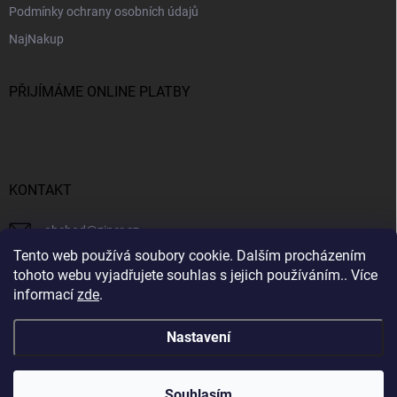
Podmínky ochrany osobních údajů
NajNakup
PŘIJÍMÁME ONLINE PLATBY
KONTAKT
obchod
@
ziner.cz
Tento web používá soubory cookie. Dalším procházením
728 355 665
tohoto webu vyjadřujete souhlas s jejich používáním.. Více
informací
zde
.
Nastavení
Copyright 2026
ZINER
. Všechna práva vyhrazena.
Souhlasím