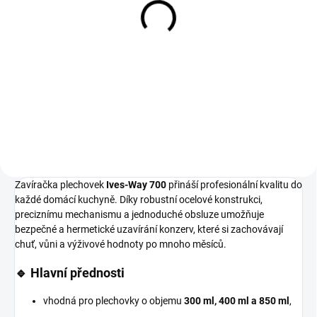
Plechovka konzerva na
Plechovka konzerva na
zavařování 300ml gold +
zavařování 850 ml gold +
víčko snadno
víčko snadno
otevíratelné
otevíratelné
15 Kč
21 Kč
Do košíku
Do košíku
Zavíračka plechovek
Ives-Way 700
přináší profesionální kvalitu do
každé domácí kuchyně. Díky robustní ocelové konstrukci,
preciznímu mechanismu a jednoduché obsluze umožňuje
bezpečné a hermetické uzavírání konzerv, které si zachovávají
chuť, vůni a výživové hodnoty po mnoho měsíců.
🔹 Hlavní přednosti
vhodná pro plechovky o objemu
300 ml, 400 ml a 850 ml
,