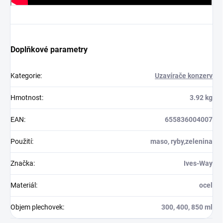
Doplňkové parametry
Kategorie
:
Uzavírače konzerv
Hmotnost
:
3.92 kg
EAN
:
655836004007
Použití
:
maso, ryby,zelenina
Značka
:
Ives-Way
Materiál
:
ocel
Objem plechovek
:
300, 400, 850 ml