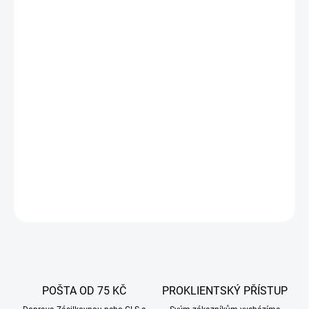
10.8.2026
−
+
Přidat do košíku
Zavíračka Ives-Way 700 umožní snadno a rychle připravit domácí
masové, rybí nebo zeleninové konzervy. Spolehlivě uzavírá
plechovky o objemu 300–850 ml, včetně víček typu
easy open
.
Ideální pro domácí výrobu trvanlivých potravin, myslivce i drobné
výrobce.
DETAILNÍ INFORMACE
ZEPTAT SE
POŠTA OD 75 KČ
PROKLIENTSKÝ PŘÍSTUP