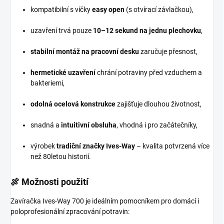
kompatibilní s víčky
easy open
(s otvírací závlačkou),
uzavření trvá pouze
10–12 sekund na jednu plechovku
,
stabilní montáž na pracovní desku
zaručuje přesnost,
hermetické uzavření
chrání potraviny před vzduchem a
bakteriemi,
odolná ocelová konstrukce
zajišťuje dlouhou životnost,
snadná a
intuitivní obsluha
, vhodná i pro začátečníky,
výrobek
tradiční značky Ives-Way
– kvalita potvrzená více
než 80letou historií.
🍖 Možnosti použití
Zavíračka Ives-Way 700 je ideálním pomocníkem pro domácí i
poloprofesionální zpracování potravin: