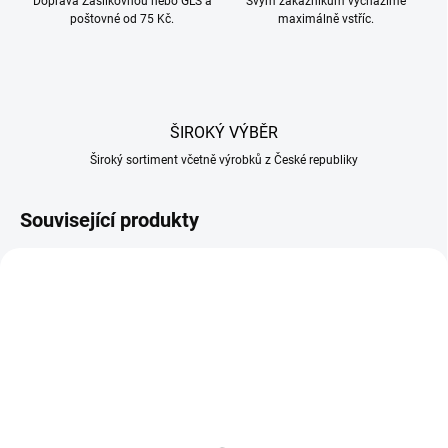
Doprava Zásilkovnou nebo GLS a
Svým zákazníkům vycházíme
poštovné od 75 Kč.
maximálně vstříc.
ŠIROKÝ VÝBĚR
Široký sortiment včetně výrobků z České republiky
Související produkty
SKLADEM
SKLADEM
(>20 KS)
(>20 KS)