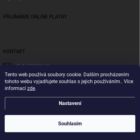
PŘIJÍMÁME ONLINE PLATBY
KONTAKT
obchod
@
ziner.cz
Tento web používá soubory cookie. Dalším procházením
728 355 665
tohoto webu vyjadřujete souhlas s jejich používáním.. Více
informací
zde
.
Nastavení
Copyright 2026
ZINER
. Všechna práva vyhrazena.
Souhlasím
Vytvořil Shoptet