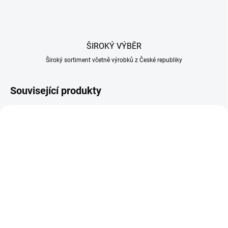
ŠIROKÝ VÝBĚR
Široký sortiment včetně výrobků z České republiky
Související produkty
SKLADEM U DODAVATELE
SKLADEM
(1 KS)
Nové koření zrno 200g
Bobkový list 50 g
142 Kč