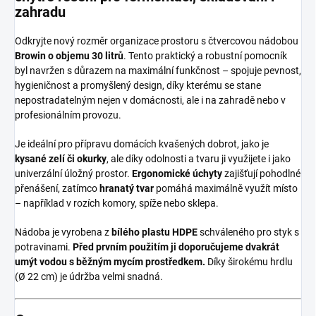
zahradu
Odkryjte nový rozměr organizace prostoru s čtvercovou nádobou
Browin o objemu 30 litrů
. Tento praktický a robustní pomocník
byl navržen s důrazem na maximální funkčnost – spojuje pevnost,
hygieničnost a promyšlený design, díky kterému se stane
nepostradatelným nejen v domácnosti, ale i na zahradě nebo v
profesionálním provozu.
Je ideální pro přípravu domácích kvašených dobrot, jako je
kysané zelí či okurky
, ale díky odolnosti a tvaru ji využijete i jako
univerzální úložný prostor.
Ergonomické úchyty
zajišťují pohodlné
přenášení, zatímco
hranatý tvar
pomáhá maximálně využít místo
– například v rozích komory, spíže nebo sklepa.
Nádoba je vyrobena z
bílého plastu HDPE
schváleného pro styk s
potravinami.
Před prvním použitím ji doporučujeme dvakrát
umýt vodou s běžným mycím prostředkem.
Díky širokému hrdlu
(Ø 22 cm) je údržba velmi snadná.