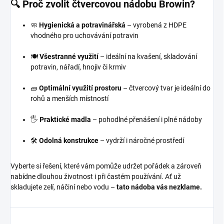
🔍
Proč zvolit čtvercovou nádobu Browin?
🧼
Hygienická a potravinářská
– vyrobená z HDPE
vhodného pro uchovávání potravin
🍽️
Všestranné využití
– ideální na kvašení, skladování
potravin, nářadí, hnojiv či krmiv
🧱
Optimální využití prostoru
– čtvercový tvar je ideální do
rohů a menších místností
🖐️
Praktické madla
– pohodlné přenášení i plné nádoby
🛠️
Odolná konstrukce
– vydrží i náročné prostředí
Vyberte si řešení, které vám pomůže udržet pořádek a zároveň
nabídne dlouhou životnost i při častém používání. Ať už
skladujete zelí, náčiní nebo vodu –
tato nádoba vás nezklame.