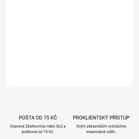
11.8.2026
−
+
Přidat do košíku
Plastová nádoba 30 l Browin s čtvercovým tvarem, víkem a
úchyty. Vhodná pro kvašení, skladování a každodenní použití.
HDPE plast pro styk s potravinami.
DETAILNÍ INFORMACE
ZEPTAT SE
POŠTA OD 75 KČ
PROKLIENTSKÝ PŘÍSTUP
Doprava Zásilkovnou nebo GLS a
Svým zákazníkům vycházíme
poštovné od 75 Kč.
maximálně vstříc.