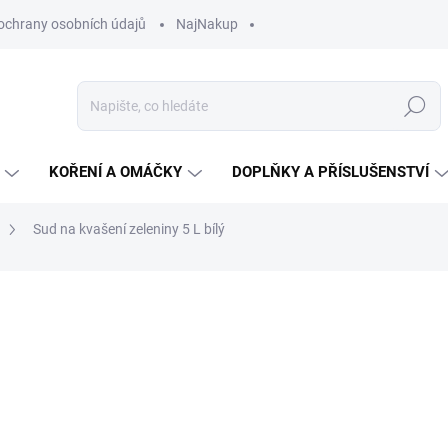
ochrany osobních údajů
NajNakup
Hledat
KOŘENÍ A OMÁČKY
DOPLŇKY A PŘÍSLUŠENSTVÍ
Sud na kvašení zeleniny 5 L bílý
ní
ZNAČKA:
BROWIN
418 Kč
Měrná
NA OBJEDNÁVKU
cena:
MŮŽEME DORUČIT DO:
18.8.2