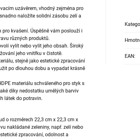
ovacím uzávěrem, vhodný zejména pro
snadno naložíte solidní zásobu zelí a
Katego
 pro kvašení. Úspěšně vám poslouží i
ravu různých produktů.
Hmotn
olí vylít nebo vylít jeho obsah. Široký
ování jeho vnitřku v čistotě.
EAN
:
riálu, stejně jako estetické zpracování
žit po dlouhou dobu a vypadat krásně
HDPE materiálu schváleného pro styk s
e také díky nedostatku umělých barviv
 látek do potravin.
 sud o rozměrech 22,3 cm x 22,3 cm x
avu nakládané zeleniny, např. zelí nebo
stetické zpracování, odolnost a