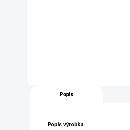
sudu 94x10x10 cm
úch
395 Kč
44
Do košíku
Velká palička na tlučení
Perf
krouhaného zelí.Je vyrobena z
sud
tvrdého bukového dřeva.
vho
...
zav
nalo
okur
Popis
Popis výrobku