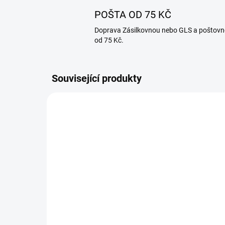
POŠTA OD 75 KČ
Doprava Zásilkovnou nebo GLS a poštovn
od 75 Kč.
Související produkty
362010
NA OBJEDNÁVKU
Palička na tlačení zelí do
Sud