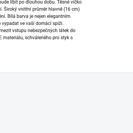
ude líbit po dlouhou dobu. Těsné víčko
tí. Široký vnitřní průměr hlavně (16 cm)
í. Bílá barva je nejen elegantním
 vypadat ve vaší domácí spíži.
amezit vstupu nebezpečných látek do
E materiálu, schváleného pro styk s