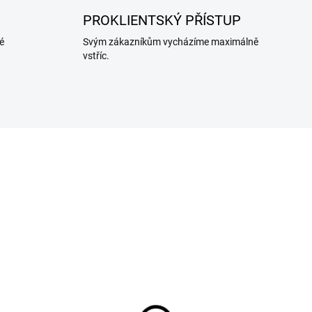
PROKLIENTSKÝ PŘÍSTUP
é
Svým zákazníkům vycházíme maximálně
vstříc.
360130
36
SKLADEM U DODAVATELE
SKLADEM U DODAVA
 na kvašení zeleniny s
Sud na kvašení zelenin