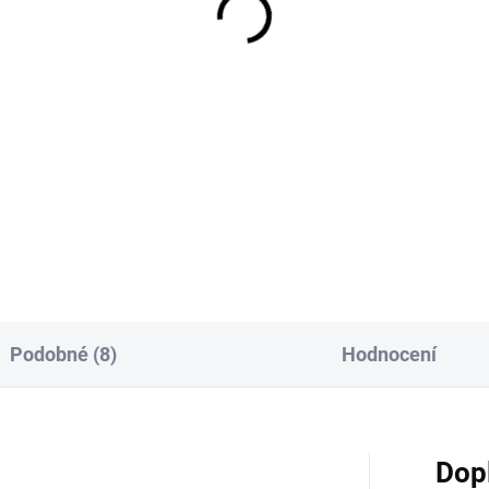
yty 30 L bílý
úchyty 60 L bílý
5 Kč
626 Kč
Do košíku
Do košíku
ektní pro kvašení - tento 30l
Univerzální a všestranný, bílý,
 se šroubovacím uzávěrem je
plastový sud s uzávěrem dob
dný pro přípravu zimních
poslouží jak při přípravě kys
ařenin. Pohodlně a snadno
zelí a okurek, tak i jako nádob
žíte solidní zásobu zelí a
kvašení. Vzhledem k jeho
ek. Všestranné...
rozměrům (délka 40...
Podobné (8)
Hodnocení
Dop