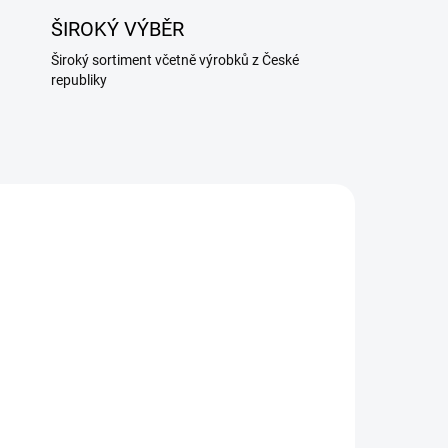
ŠIROKÝ VÝBĚR
Široký sortiment včetně výrobků z České
republiky
0160
161326229
TELE
SKLADEM U DODAVATELE
y s
List libečku sušený 50g