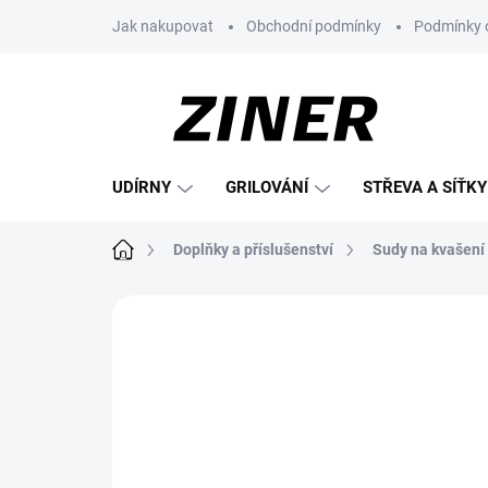
Přejít
Jak nakupovat
Obchodní podmínky
Podmínky 
na
obsah
UDÍRNY
GRILOVÁNÍ
STŘEVA A SÍŤKY
Domů
Doplňky a příslušenství
Sudy na kvašení
Neohodnoceno
Podrobnosti hodnoce