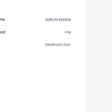
rie
:
Sudy na kvašení
ost
:
4 kg
5904816917031