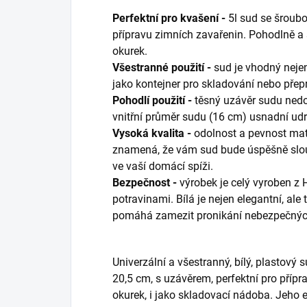
Perfektní pro kvašení -
5l sud se šroub
přípravu zimních zavařenin. Pohodlně a 
okurek.
Všestranné použití -
sud je vhodný nejen
jako kontejner pro skladování nebo přep
Pohodlí použití -
těsný uzávěr sudu nedov
vnitřní průměr sudu (16 cm) usnadní udrž
Vysoká kvalita -
odolnost a pevnost mate
znamená, že vám sud bude úspěšně slou
ve vaší domácí spíži.
Bezpečnost -
výrobek je celý vyroben z 
potravinami. Bílá je nejen elegantní, al
pomáhá zamezit pronikání nebezpečných
Univerzální a všestranný, bílý, plastový
20,5 cm, s uzávěrem, perfektní pro přípr
okurek, i jako skladovací nádoba. Jeho e