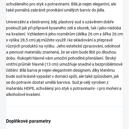
schváleného pro styk s potravinami. Bílá je nejen elegantní, ale
také pomáhá zabránit pronikání umělých barviv do jídla.
Univerzální a všestranný, bílý, plastový sud s uzávěrem dobře
poslouží jak při přípravě kysaného zelí a okurek, tak i jako nádoba
na kvašení. Vzhledem k jeho rozměrům (délka 26 cm x šířka 26 cm
x výška 28,5 cm) jej můžete využít i ke skladování a přepravě
různých produktů na výšku. Jeho estetické zpracování, odolnost
a pevnost materiálu znamená, že se vám bude líbit po dlouhou
dobu. Rukojeti hlavně vám umožní pohodlné přenášení. Široký
vnitřní průměr hlavně (13 cm) umožňuje snadné a bezproblémové
čištění. Bílá barva je nejen elegantním designem, díky kterému
bude sud krásně vypadat v domácí spíži, ale také způsobem, jak
se do potravin dostat umělá barviva. Sud je celý vyroben z
materiálu HDPE, schválený pro styk s potravinami - i pro moření a
alkoholové kvašení.
Doplňkové parametry