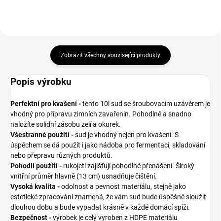
Zobrazit všechny související produkty
Popis výrobku
Perfektní pro kvašení -
tento 10l sud se šroubovacím uzávěrem je
vhodný pro přípravu zimních zavařenin. Pohodlně a snadno
naložíte solidní zásobu zelí a okurek.
Všestranné použití -
sud je vhodný nejen pro kvašení. S
úspěchem se dá použít i jako nádoba pro fermentaci, skladování
nebo přepravu různých produktů.
Pohodlí použití -
rukojeti zajišťují pohodlné přenášení. Široký
vnitřní průměr hlavně (13 cm) usnadňuje čištění.
Vysoká kvalita -
odolnost a pevnost materiálu, stejně jako
estetické zpracování znamená, že vám sud bude úspěšně sloužit
dlouhou dobu a bude vypadat krásně v každé domácí spíži.
Bezpečnost -
výrobek je celý vyroben z HDPE materiálu