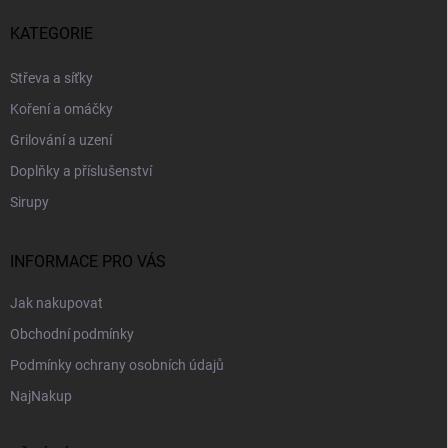
á
p
KATEGORIE
a
t
Střeva a síťky
í
Koření a omáčky
Grilování a uzení
Doplňky a příslušenství
Sirupy
INFORMACE PRO VÁS
Jak nakupovat
Obchodní podmínky
Podmínky ochrany osobních údajů
NajNakup