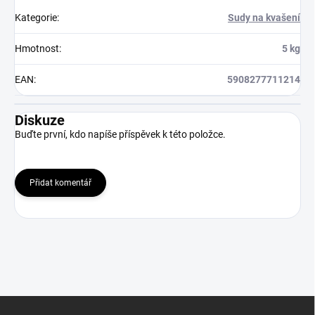
Kategorie
:
Sudy na kvašení
Hmotnost
:
5 kg
EAN
:
5908277711214
Diskuze
Buďte první, kdo napíše příspěvek k této položce.
Přidat komentář
Z