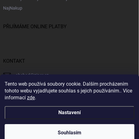
NajNakup
PŘIJÍMÁME ONLINE PLATBY
KONTAKT
obchod
@
ziner.cz
Tento web používá soubory cookie. Dalším procházením
728 355 665
tohoto webu vyjadřujete souhlas s jejich používáním.. Více
informací
zde
.
Nastavení
Copyright 2026
ZINER
. Všechna práva vyhrazena.
Souhlasím