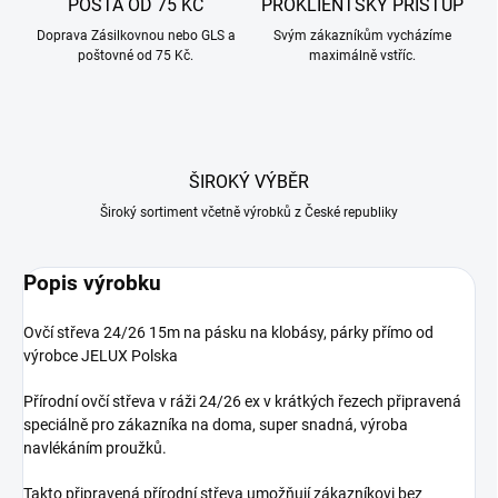
POŠTA OD 75 KČ
PROKLIENTSKÝ PŘÍSTUP
Doprava Zásilkovnou nebo GLS a
Svým zákazníkům vycházíme
poštovné od 75 Kč.
maximálně vstříc.
ŠIROKÝ VÝBĚR
Široký sortiment včetně výrobků z České republiky
Popis výrobku
Ovčí střeva 24/26 15m na pásku na klobásy, párky přímo od
výrobce JELUX Polska
Přírodní ovčí střeva v ráži 24/26 ex v krátkých řezech připravená
speciálně pro zákazníka na doma, super snadná, výroba
navlékáním proužků.
Takto připravená přírodní střeva umožňují zákazníkovi bez