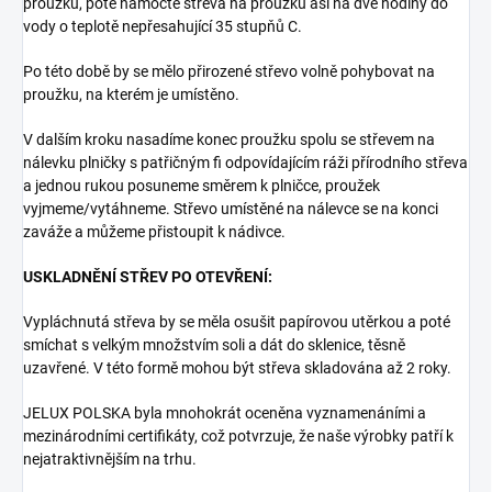
proužku, poté namočte střeva na proužku asi na dvě hodiny do
vody o teplotě nepřesahující 35 stupňů C.
Po této době by se mělo přirozené střevo volně pohybovat na
proužku, na kterém je umístěno.
V dalším kroku nasadíme konec proužku spolu se střevem na
nálevku plničky s patřičným fi odpovídajícím ráži přírodního střeva
a jednou rukou posuneme směrem k plničce, proužek
vyjmeme/vytáhneme. Střevo umístěné na nálevce se na konci
zaváže a můžeme přistoupit k nádivce.
USKLADNĚNÍ STŘEV PO OTEVŘENÍ:
Vypláchnutá střeva by se měla osušit papírovou utěrkou a poté
smíchat s velkým množstvím soli a dát do sklenice, těsně
uzavřené. V této formě mohou být střeva skladována až 2 roky.
JELUX POLSKA byla mnohokrát oceněna vyznamenáními a
mezinárodními certifikáty, což potvrzuje, že naše výrobky patří k
nejatraktivnějším na trhu.