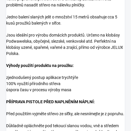
problémů nasadit střevo na nálevku plničky.
Jedno balení slaných jelit o množství 15 metrů obsahuje cca 5
kusů proužků balených v síťce.
Jsou ideální pro výrobu domácích produktů. Určeno na klobásy
Podwawelska, obyčejné, slezské, venkovské atd. Perfektní na
klobásy uzené, spařené, vařené a zrající, přímo od výrobce JELUX
Polska.
Výhody použití produktu na proužku:
zjednodušený postup aplikace trychtýře
100% využití přírodního střeva
úspora času v procesu výroby masa
PŘÍPRAVA PISTOLE PŘED NAPLNĚNÍM NÁPLNÍ:
Před použitím vyjměte střevo ze síťky, ale nesnímejte je z popruhu.
Důkladně opláchněte pod tekoucí slanou vodou, vně a středem