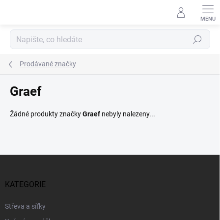
Přejít
na
obsah
Hledat
Prodávané značky
Graef
Žádné produkty značky
Graef
nebyly nalezeny...
Z
á
p
KATEGORIE
a
t
Střeva a síťky
í