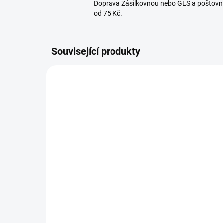
Doprava Zásilkovnou nebo GLS a poštovn
od 75 Kč.
Související produkty
311006
NA OBJEDNÁVKU
Plnička na klobásy
Pln
vertikální 5kg z nerez
2 
oceli