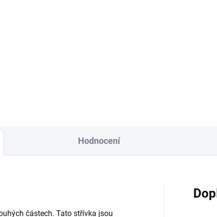
Do košíku
í vertikální plnička klobás se
le hodí pro přípravu
ácích klobás, uzenin a
řností, jejichž chuť potěší vaše
ké! Díky němu snadno a rychle
lníte masová...
Hodnocení
Dop
louhých částech. Tato střívka jsou