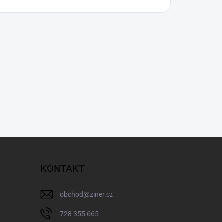
KONTAKT
obchod
@
ziner.cz
728 355 665