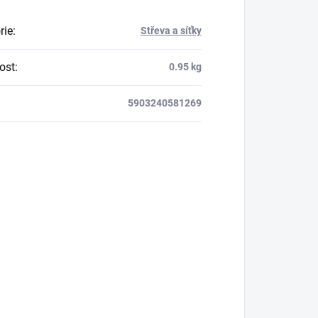
rie
:
Střeva a síťky
ost
:
0.95 kg
5903240581269