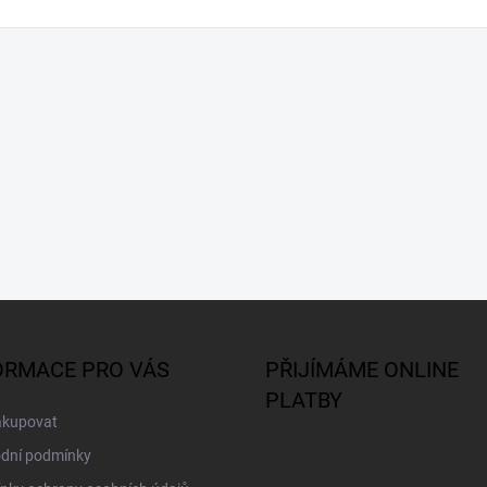
ORMACE PRO VÁS
PŘIJÍMÁME ONLINE
PLATBY
akupovat
dní podmínky