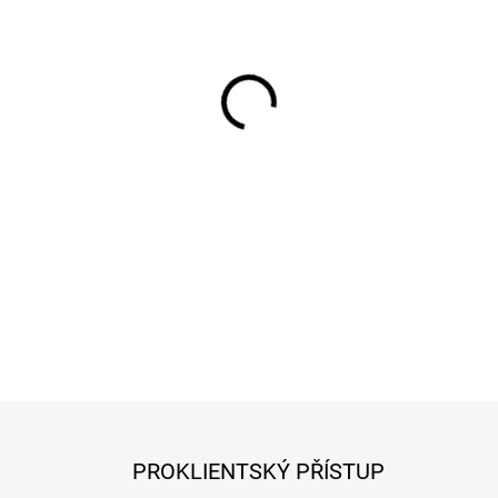
−
+
Přírodní vepřová střeva, kali
určena pro výrobu uzených, v
DETAILNÍ INFORMACE
PROKLIENTSKÝ PŘÍSTUP