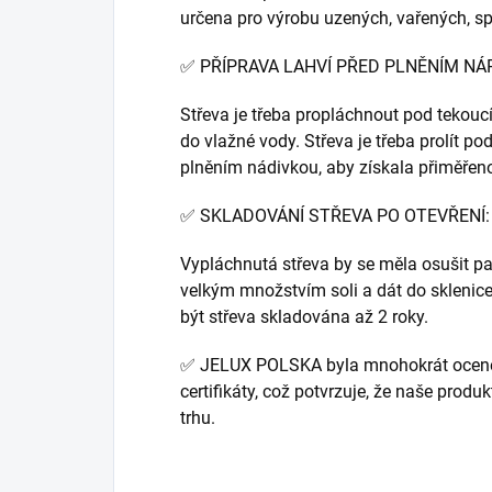
určena pro výrobu uzených, vařených, sp
✅ PŘÍPRAVA LAHVÍ PŘED PLNĚNÍM NÁ
Střeva je třeba propláchnout pod tekouc
do vlažné vody. Střeva je třeba prolít p
plněním nádivkou, aby získala přiměřen
✅ SKLADOVÁNÍ STŘEVA PO OTEVŘENÍ:
Vypláchnutá střeva by se měla osušit pa
velkým množstvím soli a dát do sklenic
být střeva skladována až 2 roky.
✅ JELUX POLSKA byla mnohokrát ocen
certifikáty, což potvrzuje, že naše produk
trhu.