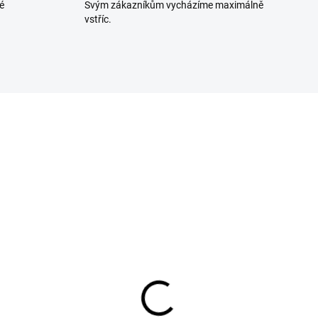
é
Svým zákazníkům vycházíme maximálně
vstříc.
229808358
NA OBJEDNÁVKU
ička klobás svislá 3kg
135 Kč