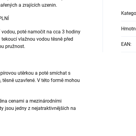
ařených a zrajících uzenin.
Katego
PLNÍ
Hmotn
í vodou, poté namočit na cca 3 hodiny
od tekoucí vlažnou vodou těsně před
EAN
:
ou pružnost.
pírovou utěrkou a poté smíchat s
e, těsně uzavřené. V této formě mohou
ěna cenami a mezinárodními
ty jsou jedny z nejatraktivnějších na