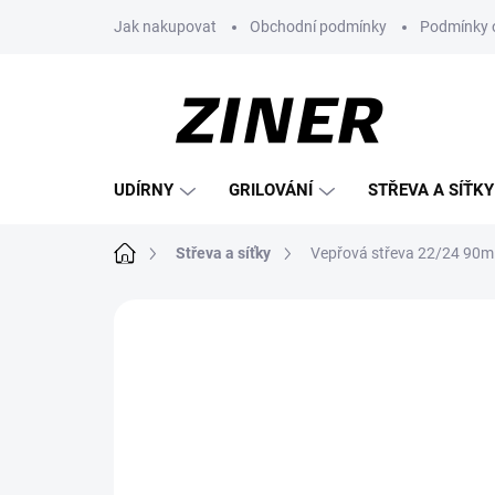
Přejít
Jak nakupovat
Obchodní podmínky
Podmínky 
na
obsah
UDÍRNY
GRILOVÁNÍ
STŘEVA A SÍŤKY
Domů
Střeva a síťky
Vepřová střeva 22/24 90m
Neohodnoceno
Podrobnosti hodnoce