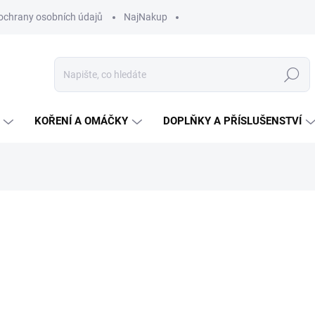
ochrany osobních údajů
NajNakup
Hledat
KOŘENÍ A OMÁČKY
DOPLŇKY A PŘÍSLUŠENSTVÍ
ní
ZNAČKA:
JELUX
779 Kč
Měrná
8,66 Kč / 1 m
cena:
SKLADEM U DODAVATELE
MŮŽEME DORUČIT DO:
17.8.2