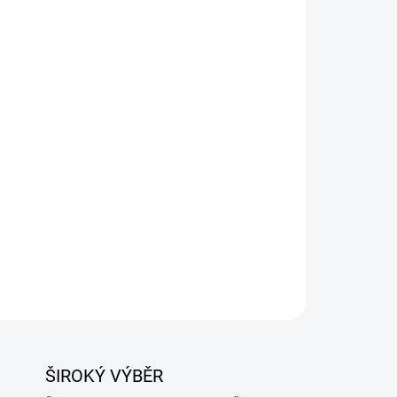
Přidat do košíku
brovaná v dlouhých částech. Tato střívka jsou
ařených, spařených a zrajících uzenin.
ZEPTAT SE
ŠIROKÝ VÝBĚR