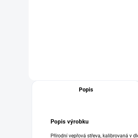
3 028 Kč
Do košíku
Ručn
skvě
dom
Sníte o zdravém domácím mase
vnit
bez konzervantů a zbytečných
blíz
chemických přísad? Naše
nap
vertikální plnička je
nenahraditelné zařízení, které se
jistě bude hodit při výrobě
domácích...
Popis
Popis výrobku
Přírodní vepřová střeva, kalibrovaná v d