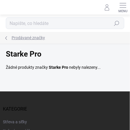
Přejít
na
obsah
Hledat
Prodávané značky
Starke Pro
Žádné produkty značky
Starke Pro
nebyly nalezeny...
Z
á
p
KATEGORIE
a
t
Střeva a síťky
í