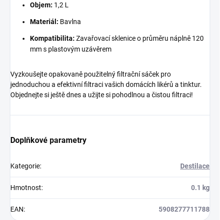
Objem:
1,2 L
Materiál:
Bavlna
Kompatibilita:
Zavařovací sklenice o průměru náplně 120
mm s plastovým uzávěrem
Vyzkoušejte opakovaně použitelný filtrační sáček pro
jednoduchou a efektivní filtraci vašich domácích likérů a tinktur.
Objednejte si ještě dnes a užijte si pohodlnou a čistou filtraci!
Doplňkové parametry
Kategorie
:
Destilace
Hmotnost
:
0.1 kg
EAN
:
5908277711788