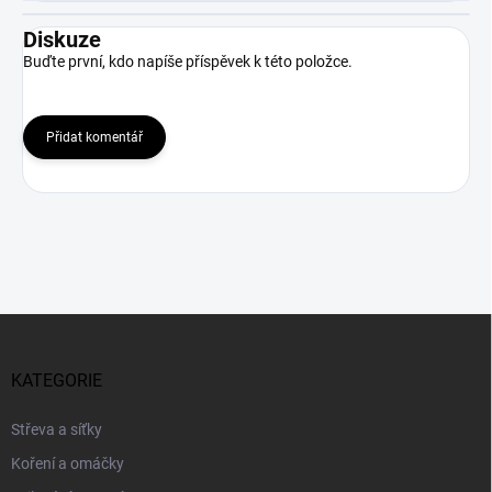
Diskuze
Buďte první, kdo napíše příspěvek k této položce.
Přidat komentář
Z
á
p
KATEGORIE
a
t
Střeva a síťky
í
Koření a omáčky