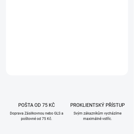
−
+
Přidat do košíku
Opakovaně použitelný filtrační sáček o objemu 1,2 L, vyrobený z
odolné bavlny. Ideální pro filtraci domácích likérů a tinktur. Snadno
čistitelný a vhodný pro více použití.
DETAILNÍ INFORMACE
ZEPTAT SE
POŠTA OD 75 KČ
PROKLIENTSKÝ PŘÍSTUP
Doprava Zásilkovnou nebo GLS a
Svým zákazníkům vycházíme
poštovné od 75 Kč.
maximálně vstříc.