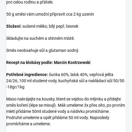
pro celou rodinu a přátele.
50 g směsi vám umožní připravit cca 2 kg uzenin
Složení:
sušené mléko, bílý pepř, česnek
Skladujte na suchém a stinném místě.
Směs neobsahuje sůl a glutaman sodný.
Recept na klobásy podle: Marcin Kostrzewski
Potřebné ingredience:
šunka 60%, lalok 40%, vepřová jelita
24/26, 100 ml studené vody, kuchyňská sůl a nakládací sůl 50/50
-18gr/1kg
Maso nakrájejte na kousky, které se vejdou do mlýnku a přidejte
směs koření (lépe se mixují). Mák umeleme 3x přes síto, po prvním
mletí přidáme 50ml studené vody a nádivku promícháme.
Podruhé umeleme a opět přidáme 50 ml vody. Naposledy
promícháme a umeleme.