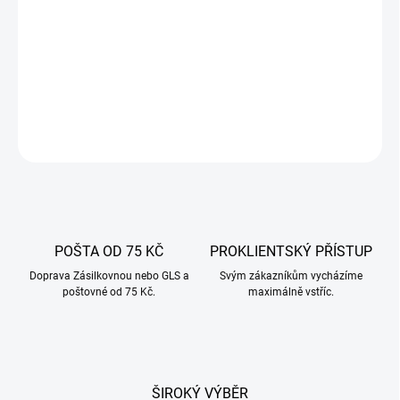
Přírodní ingredience bez přidané soli a cukru nebo jiných
zvýrazňovačů chuti. Směs vám umožní připravit lahodné klobásy
pro celou rodinu a přátele.
DETAILNÍ INFORMACE
ZEPTAT SE
POŠTA OD 75 KČ
PROKLIENTSKÝ PŘÍSTUP
Doprava Zásilkovnou nebo GLS a
Svým zákazníkům vycházíme
poštovné od 75 Kč.
maximálně vstříc.
ŠIROKÝ VÝBĚR