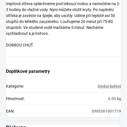
Vepřová střeva opláchneme pod tekoucí vodou a namočíme na 2-
3 hodiny do vlažné vody. Nyní můžete vložit kryty. Po naplnění
střívka je zavěste na špejle, aby uschly. Udíme při teplotě asi 50
stupňů do lehkého zauzeného. Louhujeme 20 minut při 75-80
stupních. Ve studené vodě mačkáme 5 minut. Necháme
vychladnout a je hotovo.
DOBROU CHUŤ.
Doplňkové parametry
Kategorie
:
Směsi koření
Hmotnost
:
0.05 kg
EAN
:
5905261001719