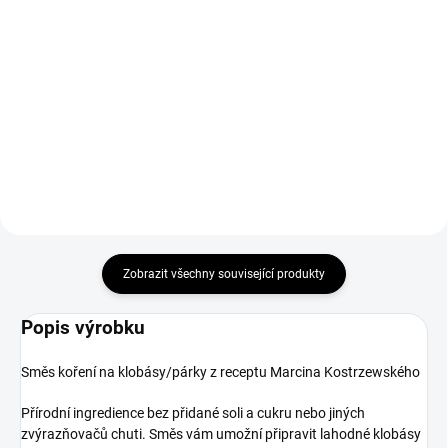
Přírodní jednoduchá vepřová
Do košíku
střeva jsou produktem určeným k
výrobě různých druhů drobů,
Celulózová střívka NOJAX® -
např. klobás nebo paštik, také
jsou určena pro použití ve vysoce
pečených apod. V trsu je cca 9 m
výkonné automatizované výrobě
jelita, které je hladší a...
párků v rohlíku, mini salámů a
vařených a hrubě mletých klobás.
Zobrazit všechny související produkty
Popis výrobku
Směs koření na klobásy/párky z receptu Marcina Kostrzewského
Přírodní ingredience bez přidané soli a cukru nebo jiných
zvýrazňovačů chuti. Směs vám umožní připravit lahodné klobásy