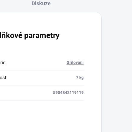
Diskuze
lňkové parametry
rie
:
Grilování
ost
:
7 kg
5904842119119