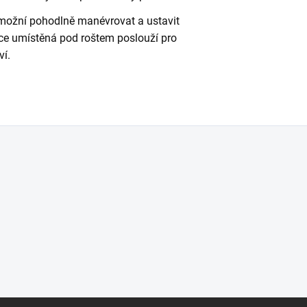
možní pohodlně manévrovat a ustavit
ice umístěná pod roštem poslouží pro
ví.