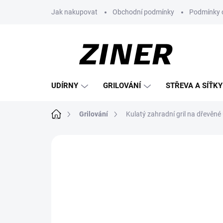
Přejít
Jak nakupovat
Obchodní podmínky
Podmínky 
na
obsah
UDÍRNY
GRILOVÁNÍ
STŘEVA A SÍŤKY
Domů
Grilování
Kulatý zahradní gril na dřevěné
Neohodnoceno
Podrobnosti hodnoce