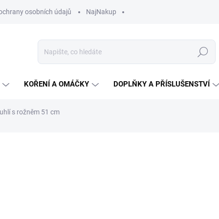
ochrany osobních údajů
NajNakup
Hledat
KOŘENÍ A OMÁČKY
DOPLŇKY A PŘÍSLUŠENSTVÍ
 uhlí s rožněm 51 cm
ní
ZNAČKA:
MASTER GRILL
1 451 Kč
Měrná
NA OBJEDNÁVKU
cena:
MŮŽEME DORUČIT DO:
19.8.2