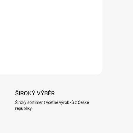
Přidat do košíku
je pohodlné řešení pro všechny lidi, kteří ocení
aci s přípravou chutných pokrmů.
ZEPTAT SE
ŠIROKÝ VÝBĚR
Široký sortiment včetně výrobků z České
republiky