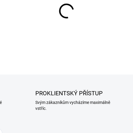
−
+
Gril na dřevěné uhlí MG911 - 
čas strávený venku v kombin
DETAILNÍ INFORMACE
PROKLIENTSKÝ PŘÍSTUP
é
Svým zákazníkům vycházíme maximálně
vstříc.