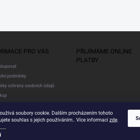
ORMACE PRO VÁS
PŘIJÍMÁME ONLINE
PLATBY
akupovat
dní podmínky
nky ochrany osobních údajů
kup
oužívá soubory cookie. Dalším procházením tohoto
S
jete souhlas s jejich používáním.. Více informací
zde
.
í