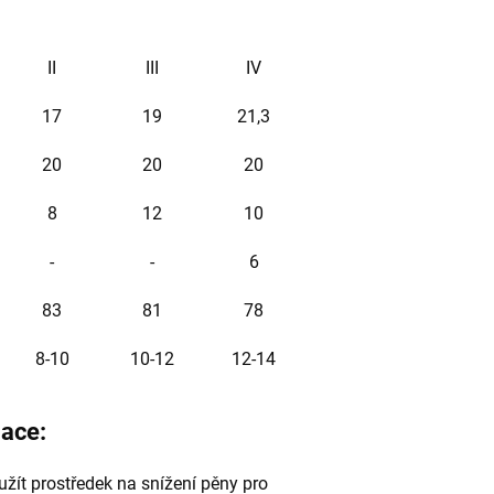
II
III
IV
17
19
21,3
20
20
20
8
12
10
-
-
6
83
81
78
8-10
10-12
12-14
mace:
žít prostředek na snížení pěny pro