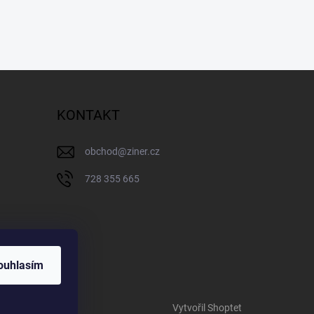
KONTAKT
obchod
@
ziner.cz
728 355 665
ouhlasím
Vytvořil Shoptet