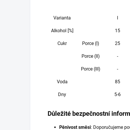
Varianta
I
Alkohol [%]
15
Cukr
Porce (I)
25
Porce (II)
-
Porce (III)
-
Voda
85
Dny
5-6
Důležité bezpečnostní infor
Pěnivost směsi
: Doporučujeme pou