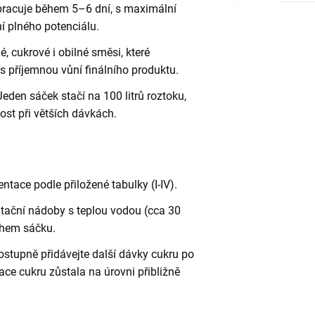
zpracuje během 5–6 dní, s maximální
í plného potenciálu.
é, cukrové i obilné směsi, které
s příjemnou vůní finálního produktu.
 Jeden sáček stačí na 100 litrů roztoku,
st při větších dávkách.
ntace podle přiložené tabulky (I-IV).
ntační nádoby s teplou vodou (cca 30
ahem sáčku.
postupně přidávejte další dávky cukru po
ce cukru zůstala na úrovni přibližně