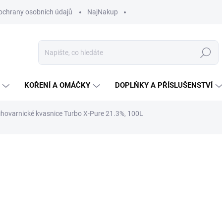
ochrany osobních údajů
NajNakup
Hledat
KOŘENÍ A OMÁČKY
DOPLŇKY A PŘÍSLUŠENSTVÍ
ihovarnické kvasnice Turbo X-Pure 21.3%, 100L
ní
ZNAČKA:
BROWIN
197 Kč
Měrná
547,22 Kč / 1 kg
cena:
SKLADEM
(1 KS)
MŮŽEME DORUČIT DO:
11.8.2