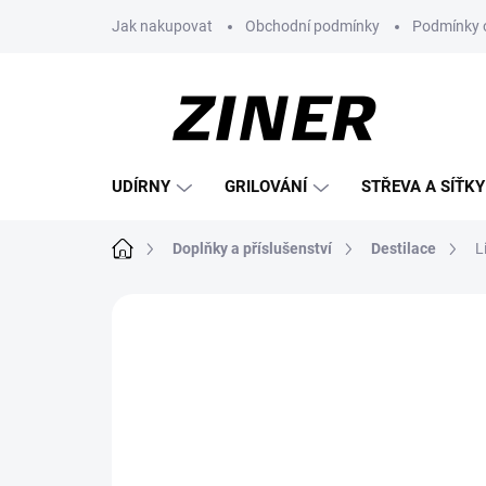
Přejít
Jak nakupovat
Obchodní podmínky
Podmínky 
na
obsah
UDÍRNY
GRILOVÁNÍ
STŘEVA A SÍŤKY
Domů
Doplňky a příslušenství
Destilace
L
Neohodnoceno
Podrobnosti hodnoce