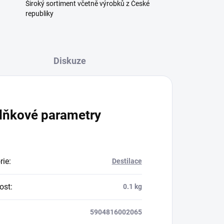
Široký sortiment včetně výrobků z České
republiky
Diskuze
lňkové parametry
rie
:
Destilace
ost
:
0.1 kg
5904816002065