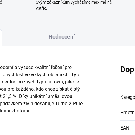
é
Svým zákazníkům vycházíme maximálně
vstříc.
Hodnocení
derní a vysoce kvalitní řešení pro
Dop
n a rychlost ve velkých objemech. Tyto
mentaci různých typů surovin, jako je
olbou pro každého, kdo chce získat čistý
 21,3 %. Díky unikátní směsi dvou
Katego
přídavkem živin dosahuje Turbo X-Pure
lními ztrátami.
Hmotn
EAN
: