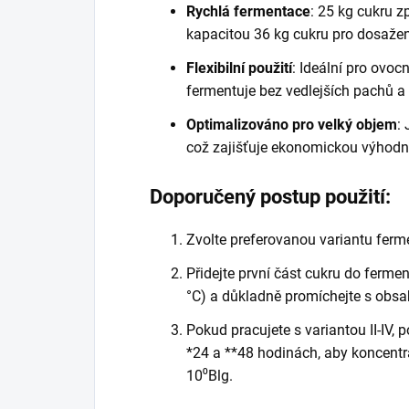
Rychlá fermentace
: 25 kg cukru 
kapacitou 36 kg cukru pro dosažen
Flexibilní použití
: Ideální pro ovocn
fermentuje bez vedlejších pachů a 
Optimalizováno pro velký objem
:
což zajišťuje ekonomickou výhodno
Doporučený postup použití:
Zvolte preferovanou variantu ferme
Přidejte první část cukru do ferme
°C) a důkladně promíchejte s obs
Pokud pracujete s variantou II-IV, 
*24 a **48 hodinách, aby koncentra
10⁰Blg.