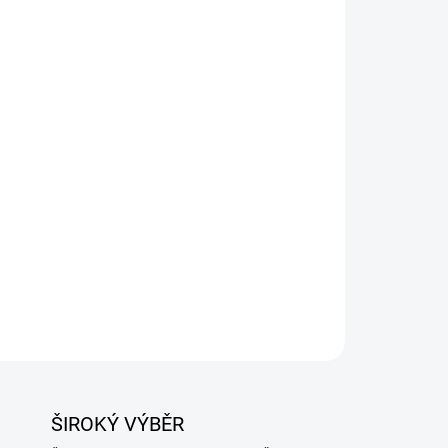
Přidat do košíku
ová směs kvasinek pro efektivní fermentaci až
m až 21,3 % alkoholu. Díky kombinaci kvasinek a
ných, cukrových i obilných směsí s rychlým
alkoholu a bez vedlejších pachů.
ZEPTAT SE
ŠIROKÝ VÝBĚR