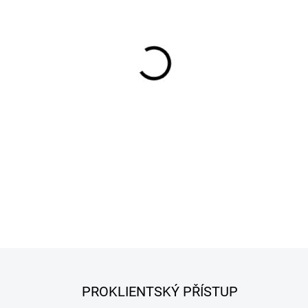
−
+
Turbo X-Pure 21,3 % je špičk
100 litrů roztoku s dosažení
živin umožňuje kvašení ovoc
dosažením vysokého obsahu 
DETAILNÍ INFORMACE
PROKLIENTSKÝ PŘÍSTUP