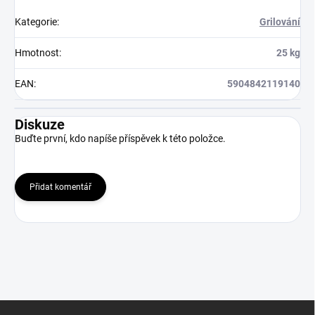
Kategorie
:
Grilování
Hmotnost
:
25 kg
EAN
:
5904842119140
Diskuze
Buďte první, kdo napíše příspěvek k této položce.
Přidat komentář
Z