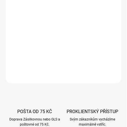
−
+
Přidat do košíku
Gril se vyznačuje uzavřeným víkem s teploměrem a nastavitelným
přívodem vzduchu, díky kterému udrží správnou teplotu bez
ohledu na vítr nebo počasí. Stabilní konstrukce grilu a kolečka
namontovaná v podstavci zajišťují jeho mobilitu a možnost
rychlého přesunu i během grilování.
DETAILNÍ INFORMACE
ZEPTAT SE
POŠTA OD 75 KČ
PROKLIENTSKÝ PŘÍSTUP
Doprava Zásilkovnou nebo GLS a
Svým zákazníkům vycházíme
poštovné od 75 Kč.
maximálně vstříc.