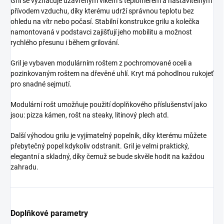
Gril se vyznačuje uzavřeným víkem s teploměrem a nastavitelným
přívodem vzduchu, díky kterému udrží správnou teplotu bez
ohledu na vítr nebo počasí. Stabilní konstrukce grilu a kolečka
namontovaná v podstavci zajišťují jeho mobilitu a možnost
rychlého přesunu i během grilování.
Gril je vybaven modulárním roštem z pochromované oceli a
pozinkovaným roštem na dřevěné uhlí. Kryt má pohodlnou rukojeť
pro snadné sejmutí.
Modulární rošt umožňuje použití doplňkového příslušenství jako
jsou: pizza kámen, rošt na steaky, litinový plech atd.
Další výhodou grilu je vyjímatelný popelník, díky kterému můžete
přebytečný popel kdykoliv odstranit. Gril je velmi praktický,
elegantní a skladný, díky čemuž se bude skvěle hodit na každou
zahradu.
Doplňkové parametry