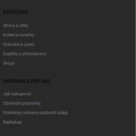
á
p
KATEGORIE
a
t
Střeva a síťky
í
Koření a omáčky
Grilování a uzení
Doplňky a příslušenství
Sirupy
INFORMACE PRO VÁS
Jak nakupovat
Obchodní podmínky
Podmínky ochrany osobních údajů
NajNakup