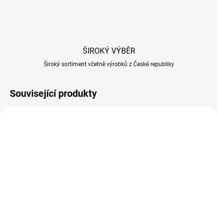
ŠIROKÝ VÝBĚR
Široký sortiment včetně výrobků z České republiky
Související produkty
SKLADEM U DODAVATELE
NA OBJEDNÁVKU
Štěpky na uzení jabloň
Koš na grilování masa a
frakce 02 - 15kg
steaků z nerez oceli