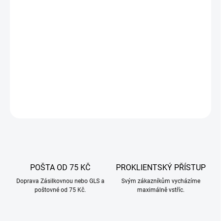
−
+
Přidat do košíku
Nůž mlýnek na maso č. 8/1 z nerezové oceli, určený pro stroje s
mlecí komorou č. 8. Snadná výměna a dlouhá životnost.
DETAILNÍ INFORMACE
ZEPTAT SE
POŠTA OD 75 KČ
PROKLIENTSKÝ PŘÍSTUP
Doprava Zásilkovnou nebo GLS a
Svým zákazníkům vycházíme
poštovné od 75 Kč.
maximálně vstříc.