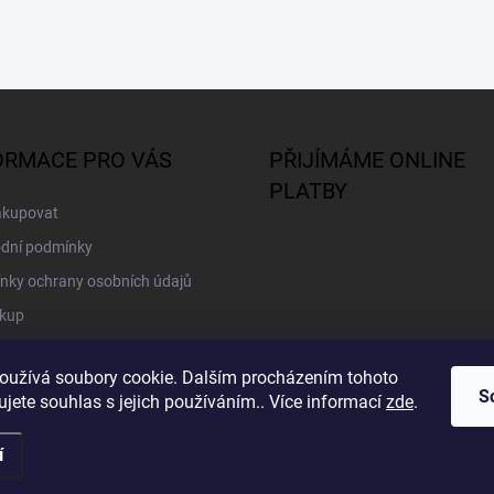
ORMACE PRO VÁS
PŘIJÍMÁME ONLINE
PLATBY
akupovat
dní podmínky
nky ochrany osobních údajů
kup
oužívá soubory cookie. Dalším procházením tohoto
S
jete souhlas s jejich používáním.. Více informací
zde
.
í