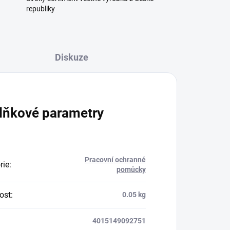
republiky
Diskuze
lňkové parametry
Pracovní ochranné
rie
:
pomůcky
ost
:
0.05 kg
4015149092751