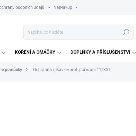
ochrany osobních údajů
NajNakup
Hledat
KOŘENÍ A OMÁČKY
DOPLŇKY A PŘÍSLUŠENSTVÍ
nné pomůcky
Ochranná rukavice proti pořezání 11/XXL
ní
239 Kč
Měrná
NA OBJEDNÁVKU
cena:
MŮŽEME DORUČIT DO:
19.8.2
−
+