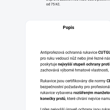
od 75 Kč.
Popis
Antiprořezová ochranná rukavice
CUTGU
pro ruku vedoucí nůž nebo jiné řezné nás
poskytuje
nejvyšší stupeň ochrany proti
zachovává výborné hmatové vlastnosti, kt
Rukavice jsou certifikovány dle normy
C
bezpečnostní požadavky pro profesionáln
rukavice vybavena
rozšířeným manžet
konečky prstů
, které chrání nejvíce nam
I přes nejvyšší úroveň ochrany jsou ruk