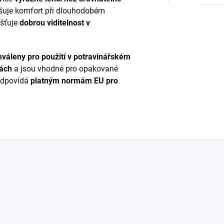
yšuje komfort při dlouhodobém
išťuje
dobrou viditelnost v
hváleny pro použití v potravinářském
tách
a jsou vhodné pro opakované
 odpovídá
platným normám EU pro