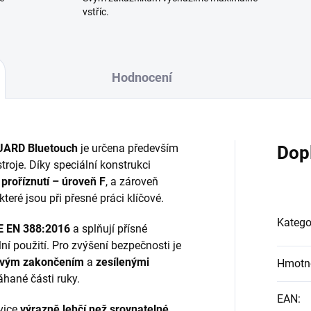
vstříc.
Hodnocení
ARD Bluetouch
je určena především
Dop
troje. Díky speciální konstrukci
 proříznutí – úroveň F
, a zároveň
eré jsou při přesné práci klíčové.
Katego
E EN 388:2016
a splňují přísné
í použití. Pro zvýšení bezpečnosti je
ovým zakončením
a
zesílenými
Hmotn
áhané části ruky.
EAN
:
avice
výrazně lehčí než srovnatelné