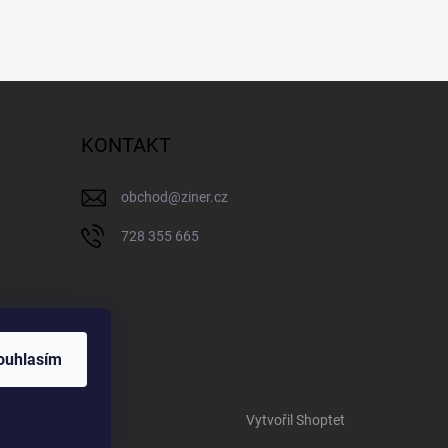
KONTAKT
obchod
@
ziner.cz
728 355 665
ouhlasím
Vytvořil Shoptet