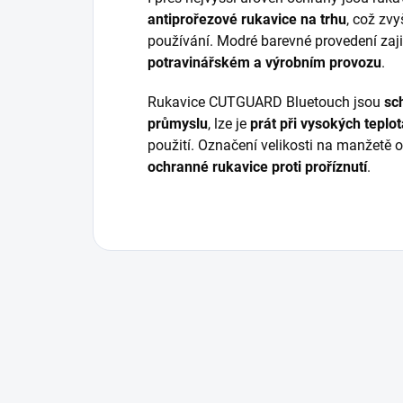
antiprořezové rukavice na trhu
, což zv
používání. Modré barevné provedení zaj
potravinářském a výrobním provozu
.
Rukavice CUTGUARD Bluetouch jsou
sc
průmyslu
, lze je
prát při vysokých teplo
použití. Označení velikosti na manžetě
ochranné rukavice proti proříznutí
.