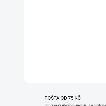
POŠTA OD 75 KČ
Doprava Zásilkovnou nebo GLS a poštovn