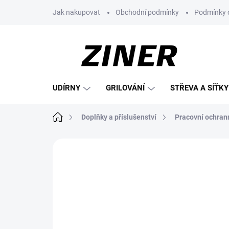
Přejít
Jak nakupovat
Obchodní podmínky
Podmínky 
na
obsah
UDÍRNY
GRILOVÁNÍ
STŘEVA A SÍŤKY
Domů
Doplňky a příslušenství
Pracovní ochra
Neohodnoceno
Podrobnosti hodnoce