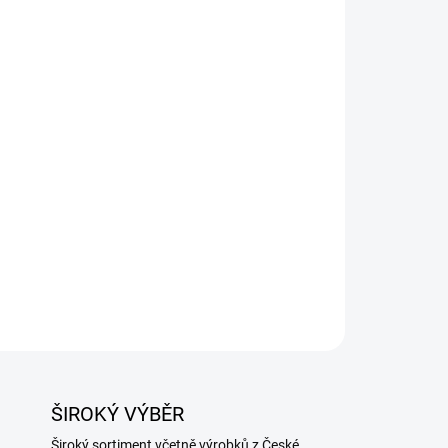
avice CUTGUARD Bluetouch s maximální
veň F), vynikající citlivostí při práci s nožem a
provoz.
ZEPTAT SE
ŠIROKÝ VÝBĚR
Široký sortiment včetně výrobků z České