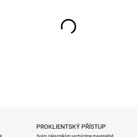
Antiprořezová ochranná ruk
ochranou proti proříznutí (úro
certifikací pro potravinářský 
DETAILNÍ INFORMACE
PROKLIENTSKÝ PŘÍSTUP
é
Svým zákazníkům vycházíme maximálně