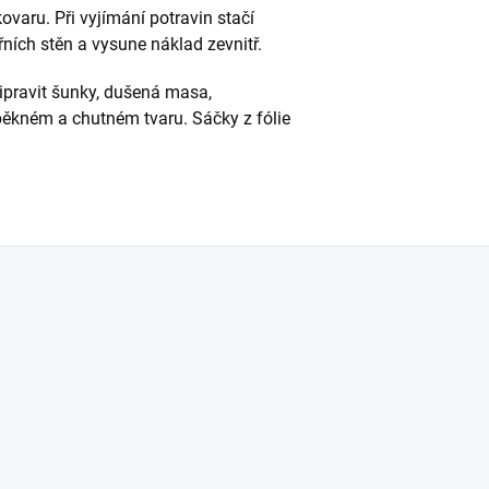
ovaru. Při vyjímání potravin stačí
třních stěn a vysune náklad zevnitř.
řipravit šunky, dušená masa,
 pěkném a chutném tvaru. Sáčky z fólie