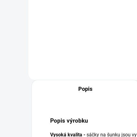
1 
Do košíku
Výrobce představuje sadu ideální
pro přípravu masa - šunkovar s
Ner
teploměrem a sáčky. Je určen k
šun
přípravě lahodných, opařených
pokl
mas domácím způsobem.
kter
Snadno se používá a umožňuje...
Šunk
lah
Popis
Popis výrobku
Vysoká kvalita -
sáčky na šunku jsou vyr