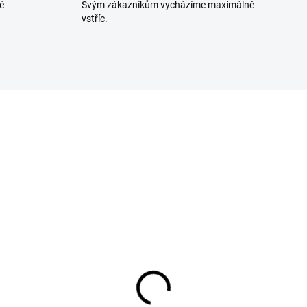
é
Svým zákazníkům vycházíme maximálně
vstříc.
313515
SKLADEM U DODAVATELE
eúčelový hrnec s
šem a šunkovarem
kg 4L