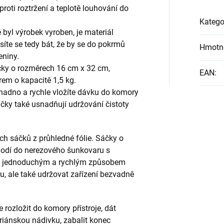
proti roztržení a teplotě louhování do
Katego
é byl výrobek vyroben, je materiál
síte se tedy bát, že by se do pokrmů
Hmotn
eniny.
čky o rozměrech 16 cm x 32 cm,
EAN
:
em o kapacitě 1,5 kg.
adno a rychle vložíte dávku do komory
čky také usnadňují udržování čistoty
h sáčků z průhledné fólie. Sáčky o
hodí do nerezového šunkovaru s
en jednoduchým a rychlým způsobem
u, ale také udržovat zařízení bezvadně
 rozložit do komory přístroje, dát
iánskou nádivku, zabalit konec