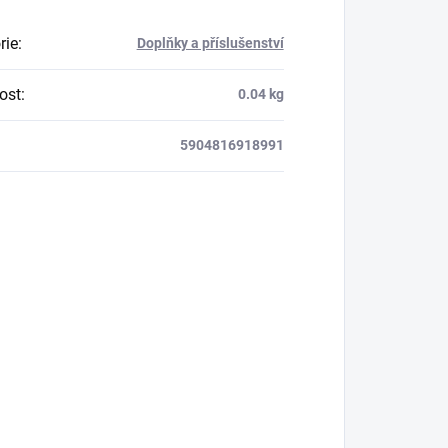
rie
:
Doplňky a příslušenství
ost
:
0.04 kg
5904816918991