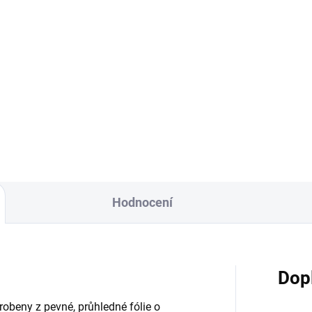
124 Kč
Do košíku
ezový hrnec s košíkem a
kovarem, navíc vybavený
icí z tvrzeného skla, je sada,
ou musíte mít ve své kuchyni.
ovar je určen k přípravě
odných, dušených mas a...
Hodnocení
Dop
obeny z pevné, průhledné fólie o