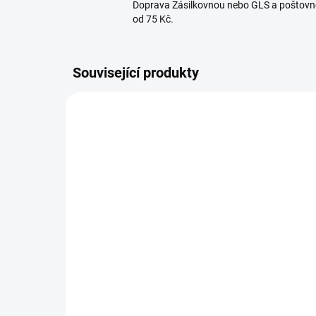
Doprava Zásilkovnou nebo GLS a poštovn
od 75 Kč.
Související produkty
313115
SKLADEM U DODAVATELE
Nerezový šunkovar na 1,5
Víc
kg masa
ko
1,5
678 Kč