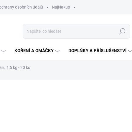
ochrany osobních údajů
NajNakup
Hledat
KOŘENÍ A OMÁČKY
DOPLŇKY A PŘÍSLUŠENSTVÍ
ru 1,5 kg - 20 ks
ní
ZNAČKA:
BROWIN
97 Kč
Měrná
SKLADEM U DODAVATELE
cena:
MŮŽEME DORUČIT DO:
14.8.2