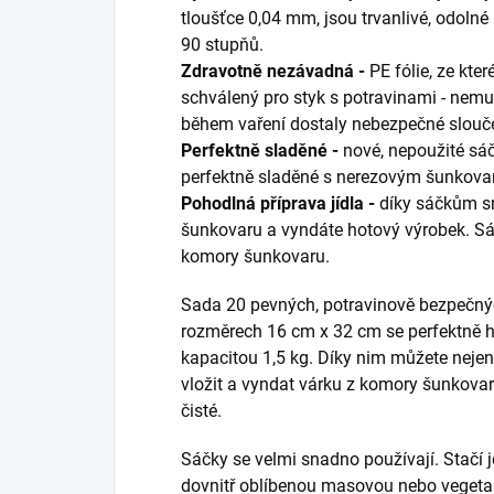
tloušťce 0,04 mm, jsou trvanlivé, odolné 
90 stupňů.
Zdravotně nezávadná -
PE fólie, ze kter
schválený pro styk s potravinami - nemu
během vaření dostaly nebezpečné slouč
Perfektně sladěné -
nové, nepoužité sá
perfektně sladěné s nerezovým šunkovar
Pohodlná příprava jídla -
díky sáčkům sn
šunkovaru a vyndáte hotový výrobek. Sá
komory šunkovaru.
Sada 20 pevných, potravinově bezpečnýc
rozměrech 16 cm x 32 cm se perfektně 
kapacitou 1,5 kg. Díky nim můžete nej
vložit a vyndat várku z komory šunkovar
čisté.
Sáčky se velmi snadno používají. Stačí je
dovnitř oblíbenou masovou nebo vegetar