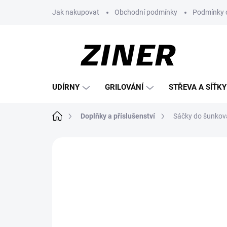
Přejít
Jak nakupovat
Obchodní podmínky
Podmínky 
na
obsah
UDÍRNY
GRILOVÁNÍ
STŘEVA A SÍŤKY
Domů
Doplňky a příslušenství
Sáčky do šunkova
Neohodnoceno
Podrobnosti hodnoce