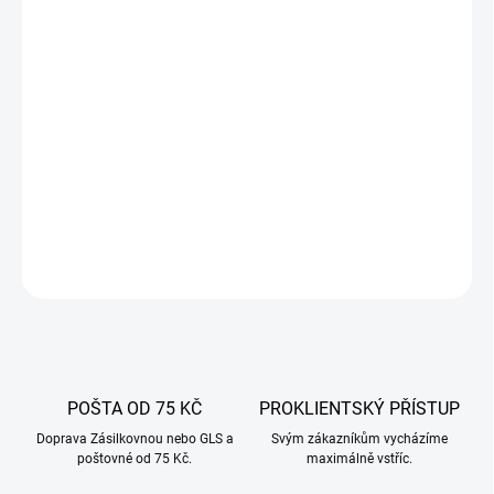
10.8.2026
−
+
Přidat do košíku
Sirup příjemné, světle nažloutlé barvy s neobyčejnou příchutí
hrušek doplněnou o jemnou štiplavost zázvoru. Zahřeje, působí
proti nachlazení a únavě.
DETAILNÍ INFORMACE
ZEPTAT SE
POŠTA OD 75 KČ
PROKLIENTSKÝ PŘÍSTUP
Doprava Zásilkovnou nebo GLS a
Svým zákazníkům vycházíme
poštovné od 75 Kč.
maximálně vstříc.