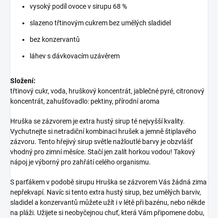
vysoký podíl ovoce v sirupu 68 %
slazeno třtinovým cukrem bez umělých sladidel
bez konzervantů
láhev s dávkovacím uzávěrem
Složení:
třtinový cukr, voda, hruškový koncentrát, jablečné pyré, citronový
koncentrát, zahušťovadlo: pektiny, přírodní aroma
Hruška se zázvorem je extra hustý sirup té nejvyšší kvality.
Vychutnejte si netradiční kombinaci hrušek a jemně štiplavého
zázvoru. Tento hřejivý sirup světle nažloutlé barvy je obzvlášť
vhodný pro zimní měsíce. Stačí jen zalít horkou vodou! Takový
nápoj je výborný pro zahřátí celého organismu.
S parťákem v podobě sirupu Hruška se zázvorem Vás žádná zima
nepřekvapí. Navíc si tento extra hustý sirup, bez umělých barviv,
sladidel a konzervantů můžete užít i v létě při bazénu, nebo někde
na pláži. Užijete si neobyčejnou chuť, která Vám připomene dobu,