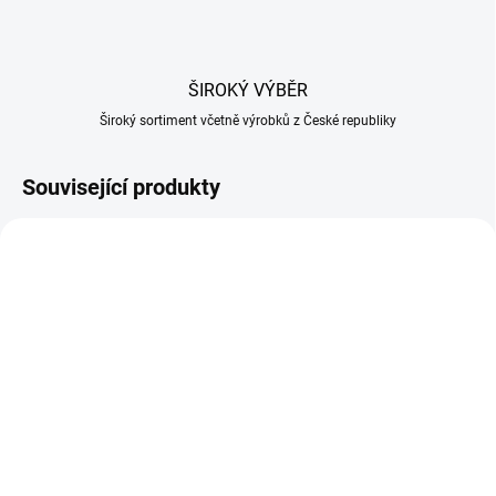
ŠIROKÝ VÝBĚR
Široký sortiment včetně výrobků z České republiky
Související produkty
SKLADEM
NA OBJEDNÁVKU
(4 KS)
Sirup Malina 750 ml
Sirup Punč 750 ml
175 Kč
175 Kč