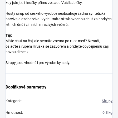
kdy jste jedli hrušky přímo ze sadu Vaší babičky.
Hustý sirup od českého výrobce neobsahuje žádná syntetická
barviva a azobarviva. Vychutnáte si tak ovocnou chuť za horkých
letních dnů i zimních mrazivých večerů.
Tip:
Máte chuť na čaj, ale nemáte zrovna po ruce med? Nevadí,
oslaďte sirupem Hruška se zázvorem a přidejte obyčejnému čaji
novou dimenzi.
Sirupy jsou vhodné i pro výrobníky sody.
Doplňkové parametry
Kategorie
:
Sirupy
Hmotnost
:
0.8 kg