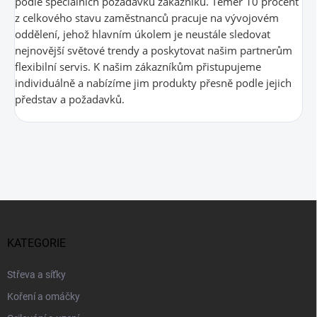
podle speciálních požadavků zákazníků. Téměř 10 procent
z celkového stavu zaměstnanců pracuje na vývojovém
oddělení, jehož hlavním úkolem je neustále sledovat
nejnovější světové trendy a poskytovat našim partnerům
flexibilní servis. K našim zákazníkům přistupujeme
individuálně a nabízíme jim produkty přesně podle jejich
představ a požadavků.
Z
á
p
KATEGORIE
a
t
Střeva a síťky
í
Koření a omáčky