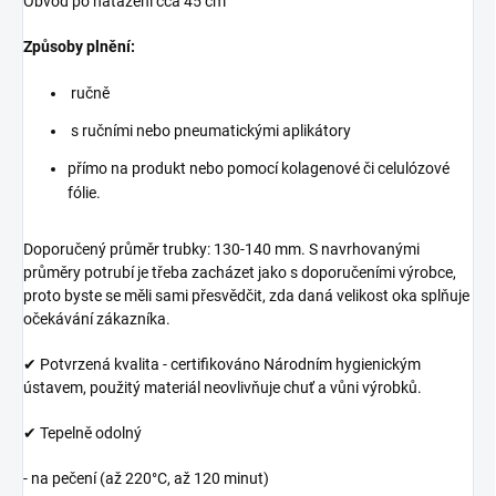
Obvod po natažení cca 45 cm
Způsoby plnění:
ručně
s ručními nebo pneumatickými aplikátory
přímo na produkt nebo pomocí kolagenové či celulózové
fólie.
Doporučený průměr trubky: 130-140 mm. S navrhovanými
průměry potrubí je třeba zacházet jako s doporučeními výrobce,
proto byste se měli sami přesvědčit, zda daná velikost oka splňuje
očekávání zákazníka.
✔ Potvrzená kvalita - certifikováno Národním hygienickým
ústavem, použitý materiál neovlivňuje chuť a vůni výrobků.
✔ Tepelně odolný
- na pečení (až 220°C, až 120 minut)