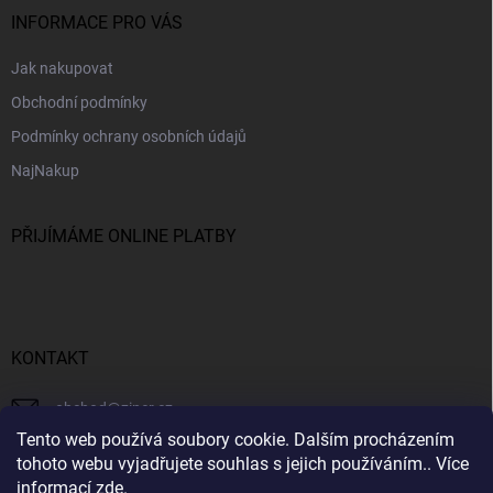
INFORMACE PRO VÁS
Jak nakupovat
Obchodní podmínky
Podmínky ochrany osobních údajů
NajNakup
PŘIJÍMÁME ONLINE PLATBY
KONTAKT
obchod
@
ziner.cz
Tento web používá soubory cookie. Dalším procházením
728 355 665
tohoto webu vyjadřujete souhlas s jejich používáním.. Více
informací
zde
.