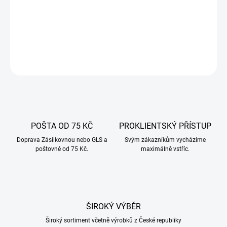
Síťky na uzeninu – slouží k přípravě tradičních uzených kýt, tzv
kuličky, ale i na vařené šunky a zrající klobásy.
DETAILNÍ INFORMACE
ZEPTAT SE
POŠTA OD 75 KČ
PROKLIENTSKÝ PŘÍSTUP
Doprava Zásilkovnou nebo GLS a
Svým zákazníkům vycházíme
poštovné od 75 Kč.
maximálně vstříc.
ŠIROKÝ VÝBĚR
Široký sortiment včetně výrobků z České republiky