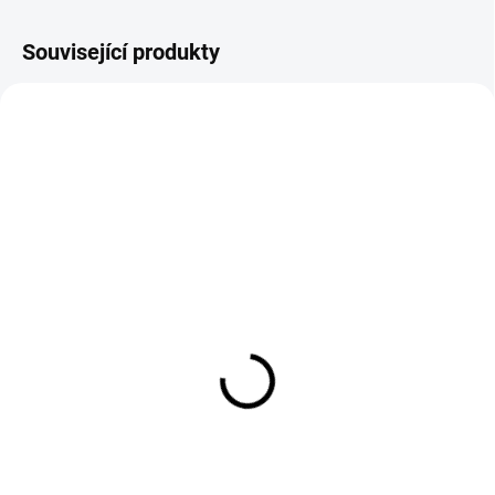
Související produkty
SKLADEM U DODAVATELE
SKLADEM U DODAVATELE
Trubka plastová 11 cm
Kleště na uzavření
na navlékání sítěk na
uzenin + 60 sponek
maso
415 Kč
445 Kč
Do košíku
Do košíku
Děláte si vlastní domácí maso a
uzeniny? Od nynějška bude jejich
Tento inovativní síťový aplikátor