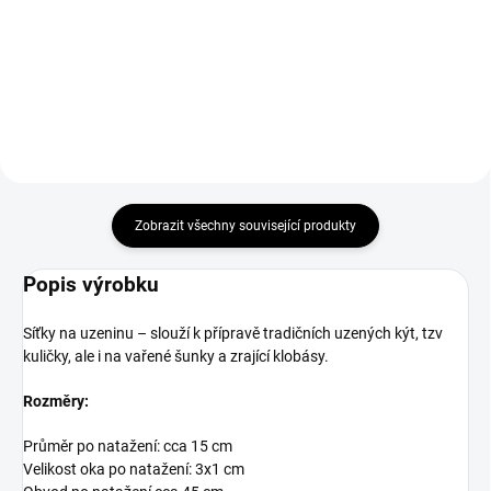
příprava ve vnitřnostech, střevech
zefektivní vaši kuchyňskou práci
a síťkách na maso ještě
spojenou s výrobou domácích
jednodušší! Krimpovač na maso,
masných a sýrových výrobků.
vyrobený z vysoce...
Speciální konstrukce aplikátoru -
s trychtýřovitým...
Zobrazit všechny související produkty
Popis výrobku
Síťky na uzeninu – slouží k přípravě tradičních uzených kýt, tzv
kuličky, ale i na vařené šunky a zrající klobásy.
Rozměry:
Průměr po natažení: cca 15 cm
Velikost oka po natažení: 3x1 cm