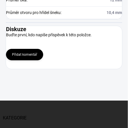
Průměr otvoru pro hřídel šneku
:
10,4 mm
Diskuze
Buďte první, kdo napíše příspěvek k této položce.
Přidat komentář
Z
á
p
KATEGORIE
a