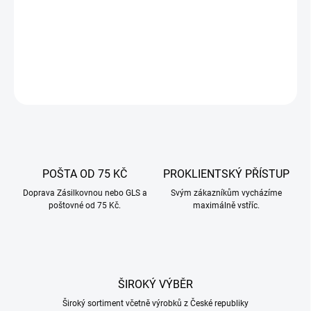
mm. Kvalitní nerezová ocel, snadná montáž a dlouhá životnost.
Objednejte online!
DETAILNÍ INFORMACE
ZEPTAT SE
POŠTA OD 75 KČ
PROKLIENTSKÝ PŘÍSTUP
Doprava Zásilkovnou nebo GLS a
Svým zákazníkům vycházíme
poštovné od 75 Kč.
maximálně vstříc.
ŠIROKÝ VÝBĚR
Široký sortiment včetně výrobků z České republiky