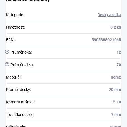
Kategorie
:
Desky a sítka
Hmotnost
:
0.2 kg
EAN
:
5905388021065
?
Průměr oka
:
12
?
Průměr sítka
:
70
Materiál
:
nerez
Průměr desky
:
70 mm
Komora mlýnku
:
č. 10
Tloušťka desky
:
7 mm
Průměr oka
:
12 mm