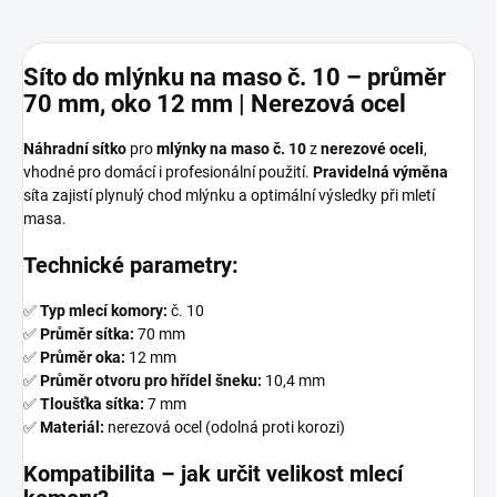
Síto do mlýnku na maso č. 10 – průměr
70 mm, oko 12 mm | Nerezová ocel
Náhradní sítko
pro
mlýnky na maso č. 10
z
nerezové oceli
,
vhodné pro domácí i profesionální použití.
Pravidelná výměna
síta zajistí plynulý chod mlýnku a optimální výsledky při mletí
masa.
Technické parametry:
✅
Typ mlecí komory:
č. 10
✅
Průměr sítka:
70 mm
✅
Průměr oka:
12 mm
✅
Průměr otvoru pro hřídel šneku:
10,4 mm
✅
Tloušťka sítka:
7 mm
✅
Materiál:
nerezová ocel (odolná proti korozi)
Kompatibilita – jak určit velikost mlecí