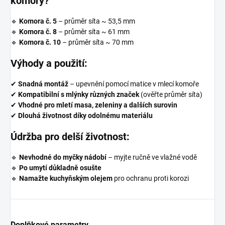
komory?
🔹
Komora č. 5
– průměr síta ~ 53,5 mm
🔹
Komora č. 8
– průměr síta ~ 61 mm
🔹
Komora č. 10
– průměr síta ~ 70 mm
Výhody a použití:
✔
Snadná montáž
– upevnění pomocí matice v mlecí komoře
✔
Kompatibilní s mlýnky různých značek
(ověřte průměr síta)
✔
Vhodné pro mletí masa, zeleniny a dalších surovin
✔
Dlouhá životnost díky odolnému materiálu
Údržba pro delší životnost:
🔹
Nevhodné do myčky nádobí
– myjte ručně ve vlažné vodě
🔹
Po umytí důkladně osušte
🔹
Namažte kuchyňským olejem
pro ochranu proti korozi
Doplňkové parametry