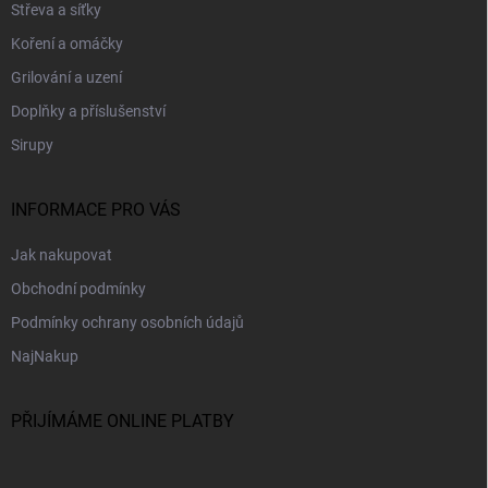
t
Střeva a síťky
í
Koření a omáčky
Grilování a uzení
Doplňky a příslušenství
Sirupy
INFORMACE PRO VÁS
Jak nakupovat
Obchodní podmínky
Podmínky ochrany osobních údajů
NajNakup
PŘIJÍMÁME ONLINE PLATBY