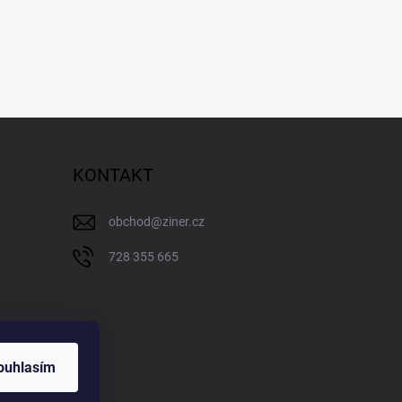
KONTAKT
obchod
@
ziner.cz
728 355 665
ouhlasím