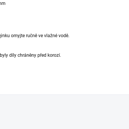
 mm
ýnku omyjte ručně ve vlažné vodě.
yly díly chráněny před korozí.