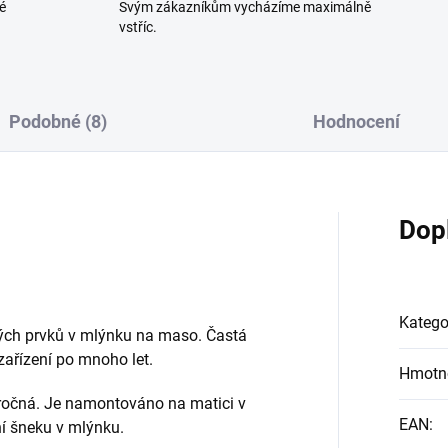
é
Svým zákazníkům vycházíme maximálně
vstříc.
Podobné (8)
Hodnocení
Dop
Katego
ných prvků v mlýnku na maso. Častá
zařízení po mnoho let.
Hmotn
ročná. Je namontováno na matici v
EAN
:
ní šneku v mlýnku.