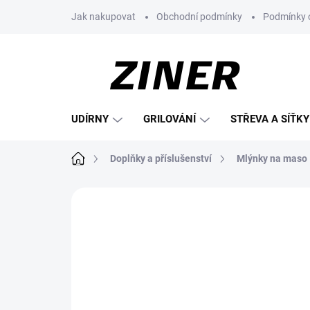
Přejít
Jak nakupovat
Obchodní podmínky
Podmínky 
na
obsah
UDÍRNY
GRILOVÁNÍ
STŘEVA A SÍŤKY
Domů
Doplňky a příslušenství
Mlýnky na maso
Neohodnoceno
Podrobnosti hodnoce