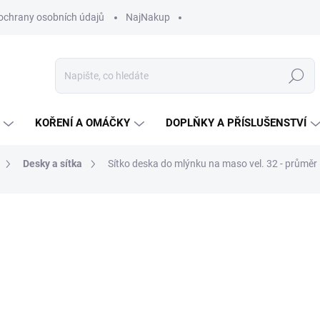
ochrany osobních údajů
NajNakup
Hledat
KOŘENÍ A OMÁČKY
DOPLŇKY A PŘÍSLUŠENSTVÍ
Desky a sítka
Sítko deska do mlýnku na maso vel. 32 - průmě
ní
ZNAČKA:
JELUX
318 Kč
Měrná
SKLADEM U DODAVATELE
cena:
MŮŽEME DORUČIT DO:
14.8.2