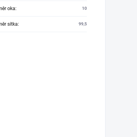
ěr oka
:
10
ěr sítka
:
99,5