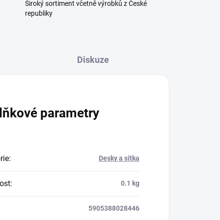
Široký sortiment včetně výrobků z České
republiky
Diskuze
lňkové parametry
rie
:
Desky a sítka
ost
:
0.1 kg
5905388028446