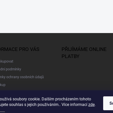
ORMACE PRO VÁS
PŘIJÍMÁME ONLINE
PLATBY
akupovat
dní podmínky
nky ochrany osobních údajů
kup
oužívá soubory cookie. Dalším procházením tohoto
S
jete souhlas s jejich používáním.. Více informací
zde
.