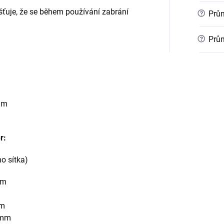
šťuje, že se během používání zabrání
?
Prům
?
Prům
mm
r:
o sítka)
mm
m
mm
5 mm