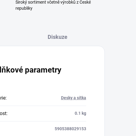
Široký sortiment včetně výrobků z České
republiky
Diskuze
lňkové parametry
rie
:
Desky a sítka
ost
:
0.1 kg
5905388029153