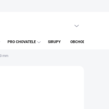
PRÁZDNÝ KOŠÍK
NÁKUPNÍ
KOŠÍK
PRO CHOVATELE
SIRUPY
OBCHODNÍ PODMÍNKY
 10 mm
026