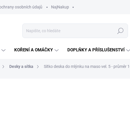
ochrany osobních údajů
NajNakup
Hledat
KOŘENÍ A OMÁČKY
DOPLŇKY A PŘÍSLUŠENSTVÍ
Desky a sítka
Sítko deska do mlýnku na maso vel. 5 - průměr
ní
ZNAČKA:
JELUX
121 Kč
Měrná
SKLADEM U DODAVATELE
cena:
MŮŽEME DORUČIT DO:
17.8.2