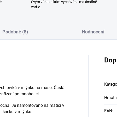
é
Svým zákazníkům vycházíme maximálně
vstříc.
Podobné (8)
Hodnocení
Dop
Katego
ných prvků v mlýnku na maso. Častá
zařízení po mnoho let.
Hmotn
ročná. Je namontováno na matici v
EAN
:
ní šneku v mlýnku.