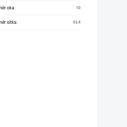
ěr oka
:
10
ěr sítka
:
53,4