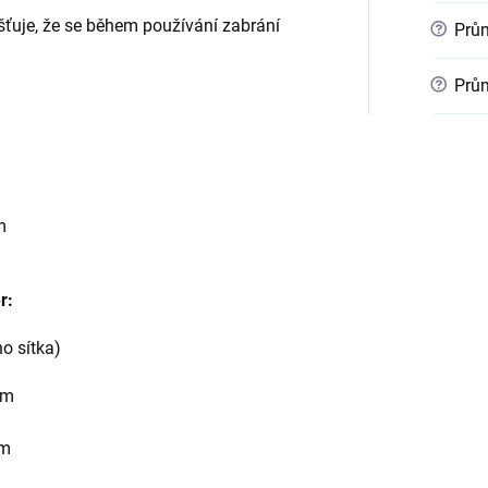
šťuje, že se během používání zabrání
?
Prům
?
Prům
m
r:
o sítka)
mm
m
mm