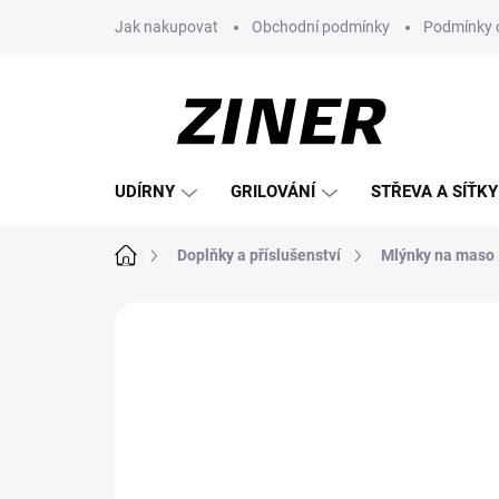
Přejít
Jak nakupovat
Obchodní podmínky
Podmínky 
na
obsah
UDÍRNY
GRILOVÁNÍ
STŘEVA A SÍŤKY
Domů
Doplňky a příslušenství
Mlýnky na maso
Neohodnoceno
Podrobnosti hodnoce