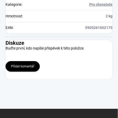
Kategorie
:
Pro chovatele
Hmotnost
:
2 kg
EAN
:
5905261002175
Diskuze
Buďte první, kdo napíše příspěvek k této položce.
Přidat komentář
Z
á