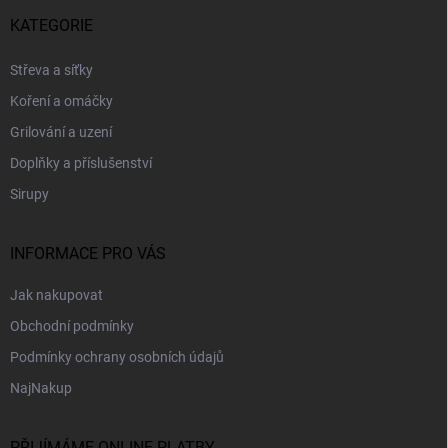
p
KATEGORIE
a
t
Střeva a síťky
í
Koření a omáčky
Grilování a uzení
Doplňky a příslušenství
Sirupy
INFORMACE PRO VÁS
Jak nakupovat
Obchodní podmínky
Podmínky ochrany osobních údajů
NajNakup
PŘIJÍMÁME ONLINE PLATBY