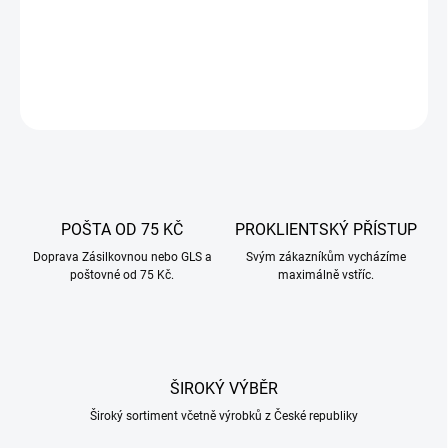
hlodavce, ptáky i plazy. Přírodní, bez chemie, s nízkou prašností.
DETAILNÍ INFORMACE
ZEPTAT SE
POŠTA OD 75 KČ
PROKLIENTSKÝ PŘÍSTUP
Doprava Zásilkovnou nebo GLS a
Svým zákazníkům vycházíme
poštovné od 75 Kč.
maximálně vstříc.
ŠIROKÝ VÝBĚR
Široký sortiment včetně výrobků z České republiky