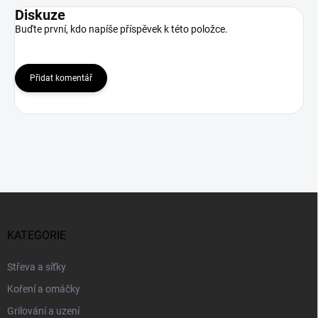
Diskuze
Buďte první, kdo napíše příspěvek k této položce.
Přidat komentář
Z
á
p
KATEGORIE
a
t
Střeva a síťky
í
Koření a omáčky
Grilování a uzení