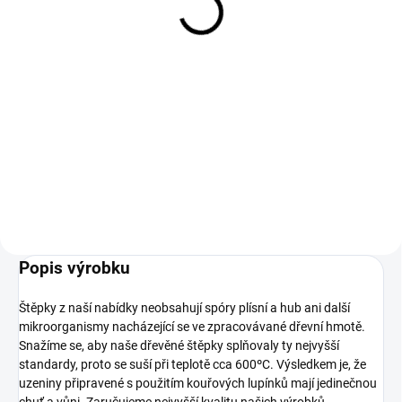
Měrná
48,60 Kč / 1 kg
cena:
Do košíku
Štěpky z naší nabídky jsou prosté
spor výtrusů plísní a hub, stejně
jako jiných mikroorganismů
obsažených v zpracovávané
dřevní hmotě. Věnujeme
maximální úsilí tomu, aby naše...
Popis výrobku
Štěpky z naší nabídky neobsahují spóry plísní a hub ani další
mikroorganismy nacházející se ve zpracovávané dřevní hmotě.
Snažíme se, aby naše dřevěné štěpky splňovaly ty nejvyšší
standardy, proto se suší při teplotě cca 600ºC. Výsledkem je, že
uzeniny připravené s použitím kouřových lupínků mají jedinečnou
chuť a vůni. Zaručujeme nejvyšší kvalitu našich výrobků.