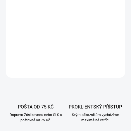
mikroorganismy nacházející se ve zpracovávané dřevní hmotě.
Snažíme se, aby naše dřevěné štěpky splňovaly ty nejvyšší
standardy, proto se suší při teplotě cca 600ºC. Výsledkem je, že
uzeniny připravené s použitím kouřových lupínků mají jedinečnou
chuť a vůni. Zaručujeme nejvyšší kvalitu našich výrobků.
Olše - tento druh dřeva dává uzeným výrobkům tmavě žlutou,
hnědou barvu. Ideálně se používá k uzení masa a ryb.
DETAILNÍ INFORMACE
ZEPTAT SE
POŠTA OD 75 KČ
PROKLIENTSKÝ PŘÍSTUP
Doprava Zásilkovnou nebo GLS a
Svým zákazníkům vycházíme
poštovné od 75 Kč.
maximálně vstříc.