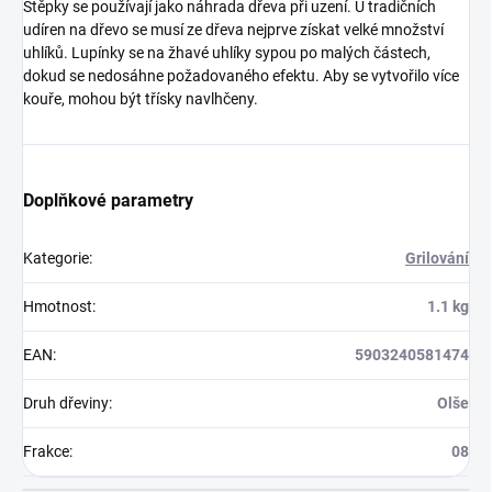
Štěpky se používají jako náhrada dřeva při uzení. U tradičních
udíren na dřevo se musí ze dřeva nejprve získat velké množství
uhlíků. Lupínky se na žhavé uhlíky sypou po malých částech,
dokud se nedosáhne požadovaného efektu. Aby se vytvořilo více
kouře, mohou být třísky navlhčeny.
Doplňkové parametry
Kategorie
:
Grilování
Hmotnost
:
1.1 kg
EAN
:
5903240581474
Druh dřeviny
:
Olše
Frakce
:
08