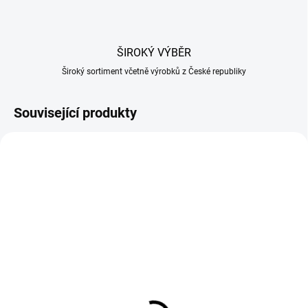
ŠIROKÝ VÝBĚR
Široký sortiment včetně výrobků z České republiky
Související produkty
SKLADEM U DODAVATELE
Štěpky na uzení třešeň
frakce 08 - 15kg
729 Kč