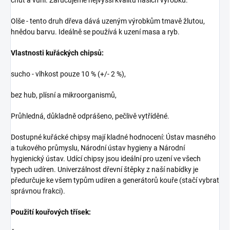
Olše - tento druh dřeva dává uzeným výrobkům tmavě žlutou,
hnědou barvu. Ideálně se používá k uzení masa a ryb.
Vlastnosti kuřáckých chipsů:
sucho - vlhkost pouze 10 % (+/- 2 %),
bez hub, plísní a mikroorganismů,
Průhledná, důkladně odprášeno, pečlivě vytříděné.
Dostupné kuřácké chipsy mají kladné hodnocení: Ústav masného
a tukového průmyslu, Národní ústav hygieny a Národní
hygienický ústav. Udící chipsy jsou ideální pro uzení ve všech
typech udíren. Univerzálnost dřevní štěpky z naší nabídky je
předurčuje ke všem typům udíren a generátorů kouře (stačí vybrat
správnou frakci).
Použití kouřových třísek: