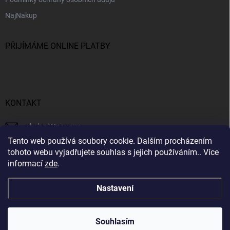
NajNakup
PŘIJÍMÁME ONLINE PLATBY
KONTAKT
obchod
@
ziner.cz
Tento web používá soubory cookie. Dalším procházením
728 355 665
tohoto webu vyjadřujete souhlas s jejich používáním.. Více
informací
zde
.
Nastavení
Copyright 2026
ZINER
. Všechna práva vyhrazena.
Souhlasím