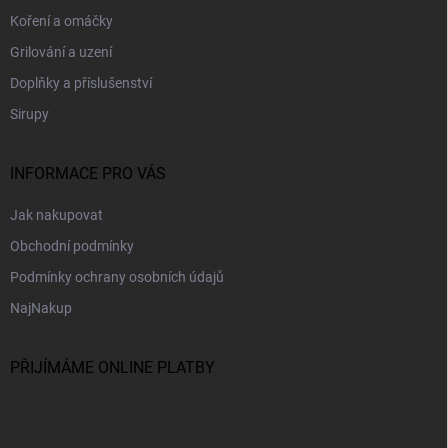
í
Koření a omáčky
Grilování a uzení
Doplňky a příslušenství
Sirupy
INFORMACE PRO VÁS
Jak nakupovat
Obchodní podmínky
Podmínky ochrany osobních údajů
NajNakup
PŘIJÍMÁME ONLINE PLATBY