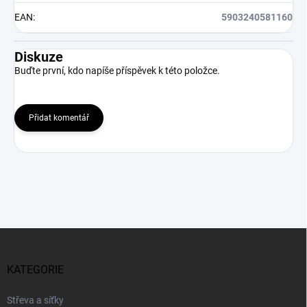
EAN
:
5903240581160
Diskuze
Buďte první, kdo napíše příspěvek k této položce.
Přidat komentář
Z
á
p
KATEGORIE
a
t
Střeva a síťky