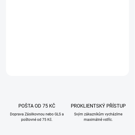
−
+
Přidat do košíku
Přírodní vepřová střeva kalibrovaná v dlouhých částech. Tato
střívka jsou určena pro výrobu uzených, vařených, spařených a
zrajících uzenin.
DETAILNÍ INFORMACE
ZEPTAT SE
POŠTA OD 75 KČ
PROKLIENTSKÝ PŘÍSTUP
Doprava Zásilkovnou nebo GLS a
Svým zákazníkům vycházíme
poštovné od 75 Kč.
maximálně vstříc.