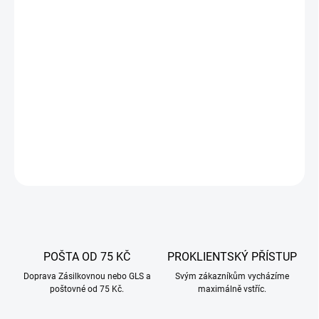
−
+
Přidat do košíku
Sítko YATO YG-03250 s průměrem otvorů 3 mm je ideální pro
jemné mletí masa. Kompatibilní s mlýnkem YG-03200. Odolné,
hygienické, snadno vyměnitelné.
DETAILNÍ INFORMACE
ZEPTAT SE
POŠTA OD 75 KČ
PROKLIENTSKÝ PŘÍSTUP
Doprava Zásilkovnou nebo GLS a
Svým zákazníkům vycházíme
poštovné od 75 Kč.
maximálně vstříc.