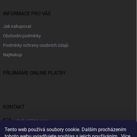
INFORMACE PRO VÁS
Jak nakupovat
Obchodní podmínky
Podmínky ochrany osobních údajů
NajNakup
PŘIJÍMÁME ONLINE PLATBY
KONTAKT
obchod
@
ziner.cz
Tento web používá soubory cookie. Dalším procházením
728 355 665
tohoto webu vyjadřujete souhlas s jejich používáním.. Více