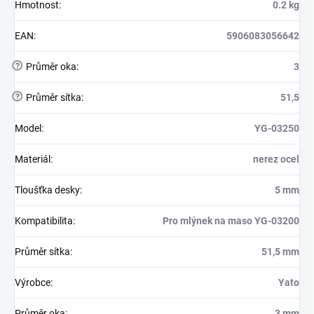
Hmotnost
:
0.2 kg
EAN
:
5906083056642
?
Průměr oka
:
3
?
Průměr sítka
:
51,5
Model
:
YG-03250
Materiál
:
nerez ocel
Tloušťka desky
:
5 mm
Kompatibilita
:
Pro mlýnek na maso YG-03200
Průměr sítka
:
51,5 mm
Výrobce
:
Yato
Průměr oka
:
3 mm