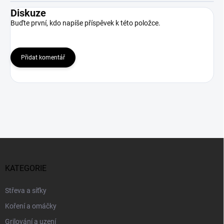
Diskuze
Buďte první, kdo napíše příspěvek k této položce.
Přidat komentář
Z
á
p
KATEGORIE
a
t
Střeva a síťky
í
Koření a omáčky
Grilování a uzení