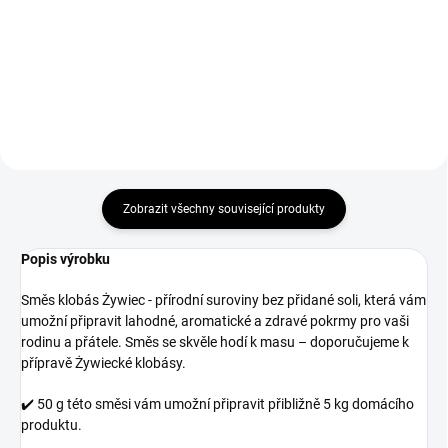
stylu se šťavnatým ananasem a
Dokonalé spojení sladkého medu
pečlivě vybraným kořením je
a jemně pikantní hořčice potěší
vhodná k masu, sýru i
každého labužníka.
zelenině. Bez umělých sladidel a
barviv.
Zobrazit všechny související produkty
Popis výrobku
Směs klobás Żywiec - přírodní suroviny bez přidané soli, která vám
umožní připravit lahodné, aromatické a zdravé pokrmy pro vaši
rodinu a přátele. Směs se skvěle hodí k masu – doporučujeme k
přípravě Żywiecké klobásy.
✔️ 50 g této směsi vám umožní připravit přibližně 5 kg domácího
produktu.