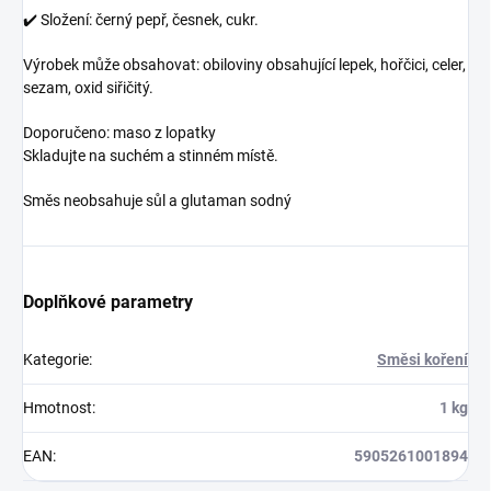
✔️ Složení: černý pepř, česnek, cukr.
Výrobek může obsahovat: obiloviny obsahující lepek, hořčici, celer,
sezam, oxid siřičitý.
Doporučeno: maso z lopatky
Skladujte na suchém a stinném místě.
Směs neobsahuje sůl a glutaman sodný
Doplňkové parametry
Kategorie
:
Směsi koření
Hmotnost
:
1 kg
EAN
:
5905261001894