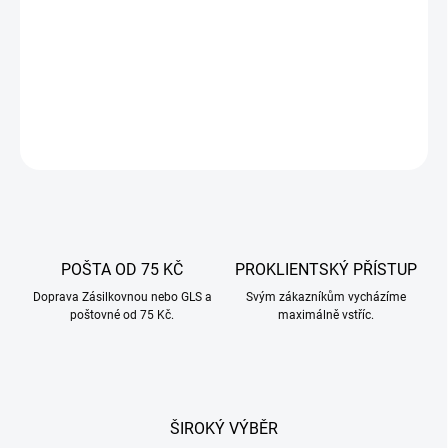
−
+
Přidat do košíku
DETAILNÍ INFORMACE
ZEPTAT SE
POŠTA OD 75 KČ
PROKLIENTSKÝ PŘÍSTUP
Doprava Zásilkovnou nebo GLS a
Svým zákazníkům vycházíme
poštovné od 75 Kč.
maximálně vstříc.
ŠIROKÝ VÝBĚR