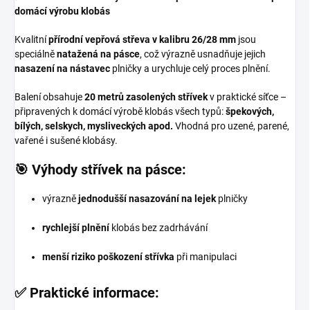
domácí výrobu klobás
Kvalitní
přírodní vepřová střeva v kalibru 26/28 mm
jsou
speciálně
natažená na pásce
, což výrazně usnadňuje jejich
nasazení na nástavec
plničky a urychluje celý proces plnění.
Balení obsahuje
20 metrů zasolených střívek
v praktické síťce –
připravených k domácí výrobě klobás všech typů:
špekových,
bílých, selskych, mysliveckých apod.
Vhodná pro uzené, parené,
vařené i sušené klobásy.
🎯 Výhody střívek na pásce:
výrazně
jednodušší nasazování na lejek
plničky
rychlejší plnění
klobás bez zadrhávání
menší riziko poškození střívka
při manipulaci
✅ Praktické informace: