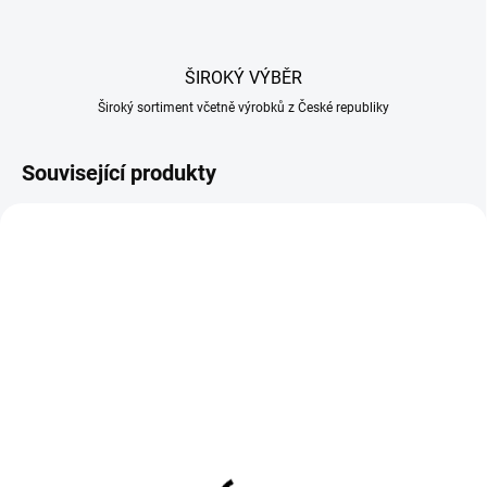
ŠIROKÝ VÝBĚR
Široký sortiment včetně výrobků z České republiky
Související produkty
NA OBJEDNÁVKU
SKLADEM U DODAVATELE
Generátor kouře pro
Udírna Apollo 22 AS22K
udírnu L390 s
– zahradní gril a smoker
dmýchadlem
3v1 na dřevěné uhlí