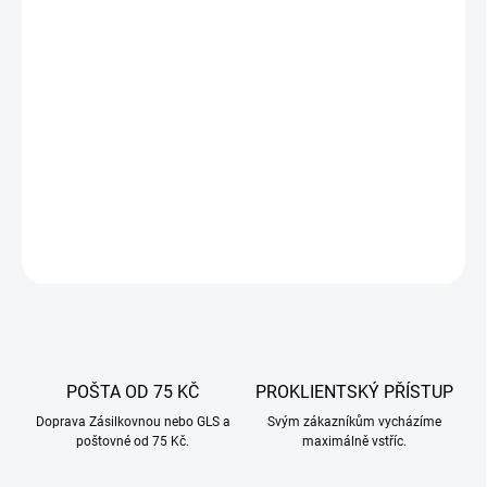
−
+
Přidat do košíku
Vepřová střeva 26/28 mm na pásce – ideální pro rychlé a snadné
narážení domácích klobás. Balení 20 m, kalibrovaná, pružná a
odolná.
DETAILNÍ INFORMACE
ZEPTAT SE
POŠTA OD 75 KČ
PROKLIENTSKÝ PŘÍSTUP
Doprava Zásilkovnou nebo GLS a
Svým zákazníkům vycházíme
poštovné od 75 Kč.
maximálně vstříc.