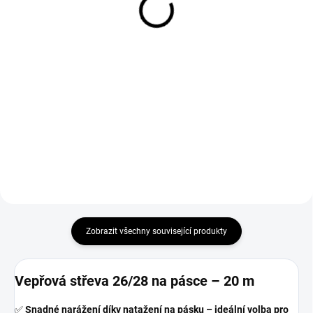
3 739 Kč
14 498 Kč
Do košíku
Do košíku
Generátor kouře do elektrické
Napoleon Apollo 22 3v1 je
udírny s objemem 3,9 l a
všestranný smoker a gril na
dmychadla je praktické řešení pro
dřevěné uhlí, který kombinuje
domácí uzení za studena i za
funkci klasického grilu, smokera a
tepla. Nerezové provedení, vysoký
vodní udírny. Nabízí tři pracovní
výkon dmychadla 540...
úrovně, přesnou regulaci...
Zobrazit všechny související produkty
Vepřová střeva 26/28 na pásce – 20 m
✅
Snadné narážení díky natažení na pásku – ideální volba pro