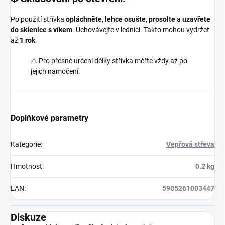
Po použití střívka
opláchněte, lehce osušte
,
prosolte
a
uzavřete
do sklenice s víkem
. Uchovávejte v lednici. Takto mohou vydržet
až
1 rok
.
⚠️ Pro přesné určení délky střívka měřte vždy až po
jejich namočení.
Doplňkové parametry
Kategorie
:
Vepřová střeva
Hmotnost
:
0.2 kg
EAN
:
5905261003447
Diskuze