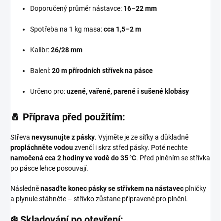
Doporučený průměr nástavce:
16–22 mm
Spotřeba na 1 kg masa:
cca 1,5–2 m
Kalibr:
26/28 mm
Balení:
20 m přírodních střívek na pásce
Určeno pro:
uzené, vařené, parené i sušené klobásy
🧂
Příprava před použitím:
Střeva
nevysunujte z pásky
. Vyjměte je ze síťky a důkladně
propláchněte vodou
zvenčí i skrz střed pásky. Poté nechte
namočená cca 2 hodiny ve vodě do 35 °C
. Před plněním se střívka
po pásce lehce posouvají.
Následně
nasaďte konec pásky se střívkem na nástavec
plničky
a plynule stáhněte – střívko zůstane připravené pro plnění.
❄️
Skladování po otevření: