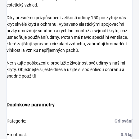
estetický vzhled.
Díky přesnému přizpůsobení velikosti udírny 150 poskytuje náš
kryt skvělé krytí a ochranu. Vybaveno elastickými spojovacími
prvky umožňuje snadnou a rychlou montáž a sejmutí krytu, což
usnadňuje používání udírny. Potah má navíc speciální ventilace,
které zajišťují správnou cirkulaci vzduchu, zabraňují hromadění
vlhkosti a vzniku nepříjemných pachů.
Neriskujte poškození a prodlužte životnost své udírny s našimi
kryty. Objednejte si ještě dnes a užijte si spolehlivou ochranu a
snadné použití!
Doplňkové parametry
Kategorie
:
Grilování
Hmotnost
:
0.5 kg