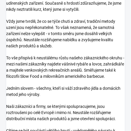
udírenských zařízení. Současně s hrdostí zdůrazňujeme, že jsme
nikdy neztratili kurz, který jsme si vytyčili.
Vždy jsme tvrdili, že co se týče chuti a zdraví, tradiční metody
uzení jsou nepřekonatelné. To však neznamená, že samotná
zařízení nelze vylepšit - v tomto směru jsme dosáhli velkých
úspěchů. Neustále rozšiřujeme nabídku a zvyšujeme kvalitu
našich produktů a služeb.
To vše přispívá k neustálému růstu našeho zákaznického okruhu -
mezi našimi zákazníky najdete vášnivé rybáře a lovce, zahrádkáře
a majitele venkovských rekreačních areálů. Směřujeme také k
filozofii Slow Food a milovníkům amerického barbecue.
Jedním slovem - všechny, kteří si váží zdravého jídla a domácích
metod jeho výroby.
Naši zákazníci a firmy, se kterými spolupracujeme, jsou
roztroušeni po celé Evropě i mimo ni. Neustále rozšiřujeme
distribuční místa našich produktů a jsme otevření spolupráci.
Cítíme se být součástí většího hnutí - uvědomělého návratu k