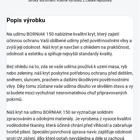
Široký sortiment včetně výrobků z České republiky
Popis výrobku
Na udírnu BORNIAK 150 nabízíme kvalitní kryt, který zajistí
účinnou ochranu Vaší oblíbené udírny před povětrnostními vlivy a
zvýší její odolnost. Náš kryt je navržen s ohledem na praktičnost,
odolnost a estetiku a splňuje nejvyšší standardy kvality.
Bez ohledu na to, zda se vaše udírna používá k uzení masa, ryb
nebo zeleniny, náš kryt poskytne potřebnou ochranu před deštěm,
sněhem, sluncem, prachem a dalšími škodlivými povětrnostními
vlivy. Díky tomu zůstane vaše udírna dlouho ve skvělém stavu a vy
si budete moci vychutnat nesrovnatelnou chuť připravovaných
pokrmů.
Náš kryt na udírnu BORNIAK 150 se vyznačuje solidním
zpracováním a odolnými materiály. Je vyrobena z vysoce kvalitní
voděodolné tkaniny, která účinně chrání před vlhkostí a zabraňuje
tvorbě plísní. Speciální povrchová úprava navíc zajišťuje odolnost
proti UV záření, díky které potah nevybledne a déle si zachová