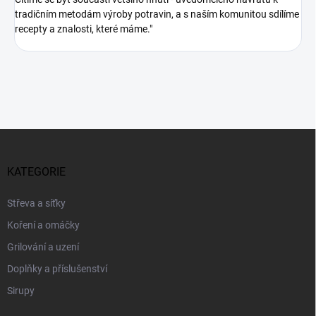
tradičním metodám výroby potravin, a s naším komunitou sdílíme
recepty a znalosti, které máme."
Z
á
p
KATEGORIE
a
t
Střeva a síťky
í
Koření a omáčky
Grilování a uzení
Doplňky a příslušenství
Sirupy