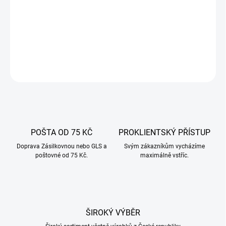
účinnou ochranu Vaší oblíbené udírny před povětrnostními vlivy a
zvýší její odolnost. Náš kryt je navržen s ohledem na praktičnost,
odolnost a estetiku a splňuje nejvyšší standardy kvality.
DETAILNÍ INFORMACE
ZEPTAT SE
POŠTA OD 75 KČ
PROKLIENTSKÝ PŘÍSTUP
Doprava Zásilkovnou nebo GLS a
Svým zákazníkům vycházíme
poštovné od 75 Kč.
maximálně vstříc.
ŠIROKÝ VÝBĚR