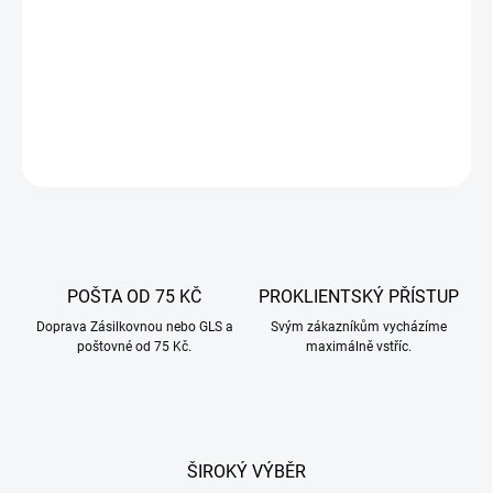
Dřevěné štěpky buk-olše -
ideální pro uzení a grilování. Dým z
hořících třísek proniká dovnitř pokrmů, dodává jim vhodnou vůni a
zlatohnědou barvu.
DETAILNÍ INFORMACE
ZEPTAT SE
POŠTA OD 75 KČ
PROKLIENTSKÝ PŘÍSTUP
Doprava Zásilkovnou nebo GLS a
Svým zákazníkům vycházíme
poštovné od 75 Kč.
maximálně vstříc.
ŠIROKÝ VÝBĚR