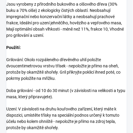
Jsou vyrobeny z přírodního bukového a olšového dřeva (30%
buku a 70% olše) z ekologicky čistých oblastí. Neobsahují
impregnační nebo konzervační látky a neobsahují prachové
frakce, Ideální pro uzení jehněčího, hovězího a vepřového masa,
Mají optimální obsah vlhkosti - méně než 11%, frakce 10, Vhodné
pro grilování a uzení.
Použití:
Grilování: Okolo rozpáleného dřevěného uhlí položte
dvoucentimetrovou vrstvu třísek - nepoložte je přímo na oheň,
protože by okamžitě shořely. Gril přikryjte poklicí ihned poté, co
pokrmy položíte na mřížku.
Doba grilování - od 10 do 30 minut (v závislosti na velikosti a typu
masa, který připravujete).
Uzení: V závislosti na druhu kouřového zařízení, který máte k
dispozici, umístěte třísky na speciální podnos určený k tomuto
účelu nebo kolem ohniště - nepoložte je přímo na zdroj tepla,
protože by okamžitě shořely.