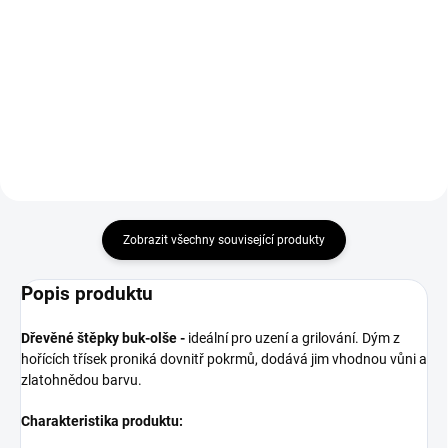
Napoleon Apollo 22 3v1 je
Ocelové ohniště k udírně s
všestranný smoker a gril na
litinovým roštem je praktickým
dřevěné uhlí, který kombinuje
řešením pro efektivní vytápění
funkci klasického grilu, smokera a
udírny a stabilní přívod kouře.
vodní udírny. Nabízí tři pracovní
Pevná konstrukce, kompaktní
úrovně, přesnou regulaci...
rozměry 40 × 25 × 22 cm a...
Zobrazit všechny související produkty
Popis produktu
Dřevěné štěpky buk-olše -
ideální pro uzení a grilování. Dým z
hořících třísek proniká dovnitř pokrmů, dodává jim vhodnou vůni a
zlatohnědou barvu.
Charakteristika produktu: