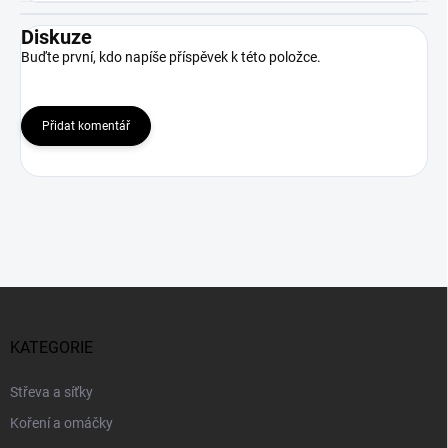
Diskuze
Buďte první, kdo napíše příspěvek k této položce.
Přidat komentář
Z
á
p
KATEGORIE
a
t
Střeva a síťky
í
Koření a omáčky